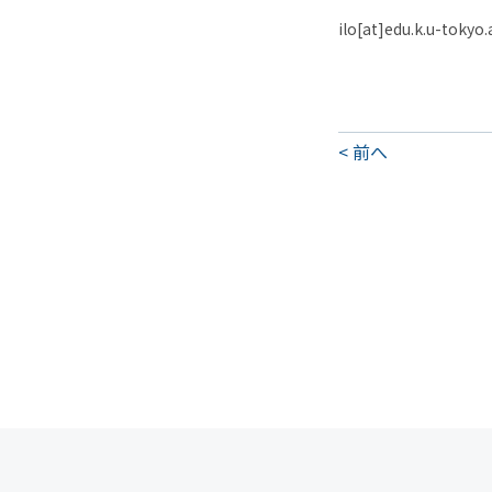
ilo[at]edu.k.u-t
前へ