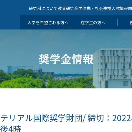
研究科について
教育
研究
産学連携・社会連携
入試情報
入学を希望される方へ
在学生の方へ
奨学金情報
テリアル国際奨学財団/ 締切：2022年
後4時