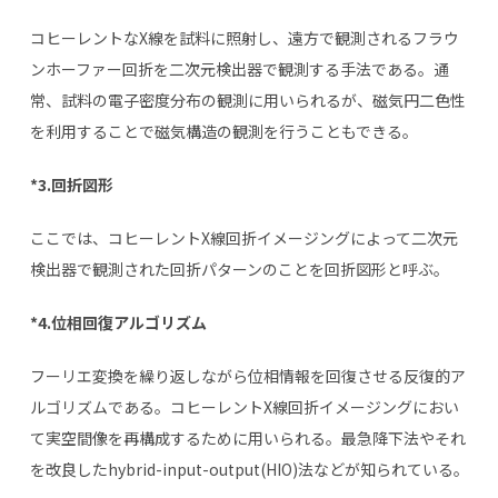
コヒーレントな
X
線を試料に照射し、遠方で観測されるフラウ
ンホーファー回折を二次元検出器で観測する手法である。通
常、試料の電子密度分布の観測に用いられるが、磁気円二色性
を利用することで磁気構造の観測を行うこともできる。
*3.回折図形
ここでは、コヒーレント
X
線回折イメージングによって二次元
検出器で観測された回折パターンのことを回折図形と呼ぶ。
*4.位相回復アルゴリズム
フーリエ変換を繰り返しながら位相情報を回復させる反復的ア
ルゴリズムである。コヒーレント
X
線回折イメージングにおい
て実空間像を再構成するために用いられる。最急降下法やそれ
を改良した
hybrid-input-output(HIO)
法などが知られている。