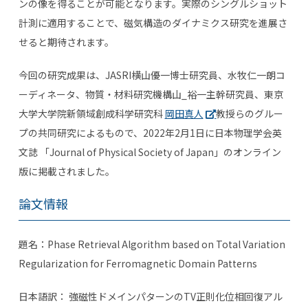
ンの像を得ることが可能となります。実際のシングルショット
計測に適用することで、磁気構造のダイナミクス研究を進展さ
せると期待されます。
今回の研究成果は、
JASRI
横山優一博士研究員、水牧仁一朗コ
ーディネータ、物質・材料研究機構山_裕一主幹研究員、東京
大学大学院新領域創成科学研究科
岡田真人
教授らのグルー
プの共同研究によるもので、
2022
年
2
月
1
日に日本物理学会英
文誌 「
Journal of Physical Society of Japan
」のオンライン
版に掲載されました。
論文情報
題名：Phase Retrieval Algorithm based on Total Variation
Regularization for Ferromagnetic Domain Patterns
日本語訳： 強磁性ドメインパターンの
TV
正則化位相回復アル