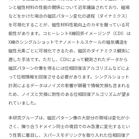
ンと磁性材料の性能の関係について近年議論されており、磁場
などをかけた場合の磁区パターン変化の過程（ダイナミクス）
を可視化することが、磁性材料性能向上のカギを握っている可
能性があります。コヒーレント
X
線回折イメージング（
CDI
）は
X
線のシングルショットでナノメートルスケールの磁気構造を
磁性元素ごとに可視化できるため、磁区のダイナミクス観測に
適した手法です。ただし、
CDI
によって観測されたデータから
磁区パターンの像を得るには位相回復法アルゴリズムなどによ
って位相情報を回復させる必要があります。シングルショット
計測によるデータはノイズの影響が顕著で情報欠損も含まれる
ため、ノイズと欠損に耐性のある位相回復アルゴリズムが望ま
れていました。
本研究グループは、磁区パターン像の大部分の領域は変化が小
さく、隣り合うドメイン同士の境目でのみ急激に変化するとい
う性質に着目し、スパースモデリングを取り入れた位相回復ア