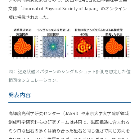
文誌 「
Journal of Physical Society of Japan
」のオンライン
版に掲載されました。
図： 迷路状磁区パターンのシングルショット計測を想定した
位
相回復シミュレーション。
発表内容
高輝度光科学研究センター（
JASRI
）や東京大学大学院新領域
創成科学研究科らの研究チームは共同で、磁区構造に含まれる
ミクロな磁石の多くは隣り合った磁石と同じ強さで同じ方向を