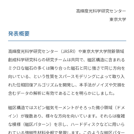
高輝度光科学研究センター
東京大学
発表概要
高輝度光科学研究センター（
JASRI
）や東京大学大学院新領域
創成科学研究科らの研究チームは共同で、磁区構造に含まれる
ミクロな磁石の多くは隣り合った磁石と同じ強さで同じ方向を
向いている、という性質をスパースモデリングによって取り入
れた位相回復アルゴリズムを開発し、本手法がノイズや欠損を
含むデータの解析に有効であることを明らかにしました。
磁区構造ではスピン磁気モーメントがそろった微小領域（ドメ
イン）が複数あり、様々な方向を向いています。それらは複雑
な模様（磁区パターン）を示し、ハードディスクなどに用いら
れている強磁性材料全般で発現します。このような磁区パター