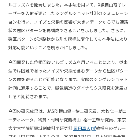
ルゴリズムを開発しました。本手法を用いて、
X
線自由電子レ
ーザーを入射光源としたシングルショット計測のシミュレーシ
ョンを行い、ノイズと欠損の影響が大きいデータからでも迷路
状の磁区パターンを再構成できることを示しました。さらに、
磁区パターンが迷路状から別の模様に変化しても本手法により
対応可能ということを明らかにしました。
今回開発した位相回復アルゴリズムを用いることにより、従来
法では困難であったノイズや欠損を含むデータから磁区パター
ンの像を得ることが可能となります。実際のシングルショット
計測に適用することで、磁気構造のダイナミクス研究を進展さ
せると期待されます。
今回の研究成果は、
JASRI
横山優一博士研究員、水牧仁一朗コ
ーディネータ、物質・材料研究機構山_裕一主幹研究員、東京
大学大学院新領域創成科学研究科
岡田真人
教授らのグルー
プの共同研究によるもので、
2022
年
2
月
1
日に日本物理学会英