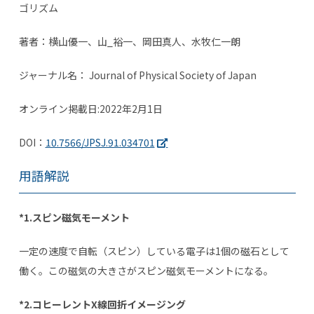
ゴリズム
著者：横山優一、山_裕一、岡田真人、水牧仁一朗
ジャーナル名：
Journal of Physical Society of Japan
オンライン掲載日
:2022
年
2
月
1
日
DOI：
10.7566/JPSJ.91.034701
用語解説
*1.スピン磁気モーメント
一定の速度で自転（スピン）している電子は
1
個の磁石として
働く。この磁気の大きさがスピン磁気モーメントになる。
*2.コヒーレントX線回折イメージング