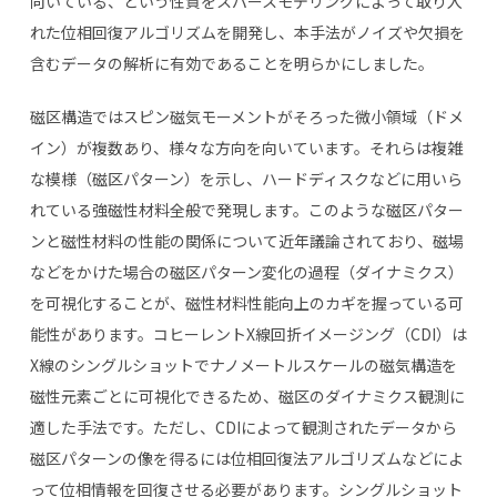
向いている、という性質をスパースモデリングによって取り入
れた位相回復アルゴリズムを開発し、本手法がノイズや欠損を
含むデータの解析に有効であることを明らかにしました。
磁区構造ではスピン磁気モーメントがそろった微小領域（ドメ
イン）が複数あり、様々な方向を向いています。それらは複雑
な模様（磁区パターン）を示し、ハードディスクなどに用いら
れている強磁性材料全般で発現します。このような磁区パター
ンと磁性材料の性能の関係について近年議論されており、磁場
などをかけた場合の磁区パターン変化の過程（ダイナミクス）
を可視化することが、磁性材料性能向上のカギを握っている可
能性があります。コヒーレント
X
線回折イメージング（
CDI
）は
X
線のシングルショットでナノメートルスケールの磁気構造を
磁性元素ごとに可視化できるため、磁区のダイナミクス観測に
適した手法です。ただし、
CDI
によって観測されたデータから
磁区パターンの像を得るには位相回復法アルゴリズムなどによ
って位相情報を回復させる必要があります。シングルショット