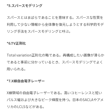
*5.スパースモデリング
スパースとはまばらであることを意味する。スパースな性質を
利用して少ない情報から全体像を復元しようとする科学的モデ
リング手法をスパースモデリングと呼ぶ。
*6.TV正則化
Total variation正則化の略である。再構成したい画像が滑らか
であると事前に分かっているとき、スパースモデリングでよく
用いられる。
*7.X線自由電子レーザー
X線領域の自由電子レーザーである。高いコヒーレンスと短い
パルス幅および大きなピーク輝度を持つ。日本の
SACLA
やアメ
リカの
LCLS
などがある。