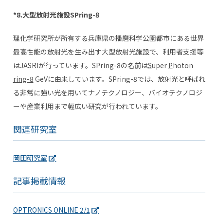
*8.大型放射光施設SPring-8
理化学研究所が所有する兵庫県の播磨科学公園都市にある世界
最高性能の放射光を生み出す大型放射光施設で、利用者支援等
は
JASRI
が行っています。
SPring-8
の名前は
S
uper
P
hoton
ring-8
GeV
に由来しています。
SPring-8
では、放射光と呼ばれ
る非常に強い光を用いてナノテクノロジー、バイオテクノロジ
ーや産業利用まで幅広い研究が行われています。
関連研究室
岡田研究室
記事掲載情報
OPTRONICS ONLINE 2/1