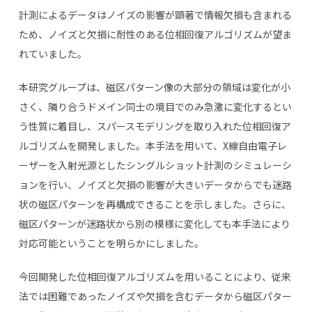
計測によるデータはノイズの影響が顕著で情報欠損も含まれる
ため、ノイズと欠損に耐性のある位相回復アルゴリズムが望ま
れていました。
本研究グループは、磁区パターン像の大部分の領域は変化が小
さく、隣り合うドメイン同士の境目でのみ急激に変化するとい
う性質に着目し、スパースモデリングを取り入れた位相回復ア
ルゴリズムを開発しました。本手法を用いて、
X
線自由電子レ
ーザーを入射光源としたシングルショット計測のシミュレーシ
ョンを行い、ノイズと欠損の影響が大きいデータからでも迷路
状の磁区パターンを再構成できることを示しました。さらに、
磁区パターンが迷路状から別の模様に変化しても本手法により
対応可能ということを明らかにしました。
今回開発した位相回復アルゴリズムを用いることにより、従来
法では困難であったノイズや欠損を含むデータから磁区パター