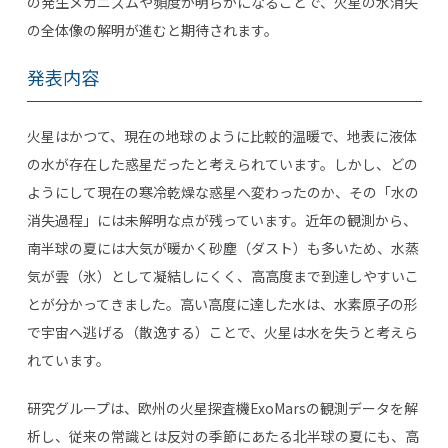
の発生メカニズムや頻度が明らかになることで、火星の水消失
の全体像の解明が進むと期待されます。
発表内容
火星はかつて、現在の地球のように比較的温暖で、地表に液体
の水が存在した惑星だったと考えられています。しかし、どの
ようにして現在の寒冷乾燥な惑星へ変わったのか、その「水の
消失過程」には未解明な点が残っています。近年の観測から、
南半球の夏には大気が暖かく砂塵（ダスト）も多いため、水蒸
気が雲（氷）として凝結しにくく、高高度まで到達しやすいこ
とが分かってきました。高い高度に達した水は、水素原子の形
で宇宙へ逃げる（散逸する）ことで、火星は水を失うと考えら
れています。
研究グループは、欧州の火星探査機
ExoMars
の観測データを解
析し、従来の常識とは反対の季節にあたる北半球の夏にも、高