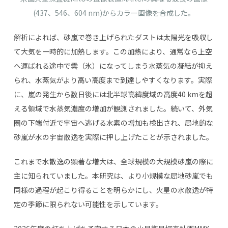
(437
、
546
、
604 nm)
からカラー画像を合成した。
解析によれば、砂嵐で巻き上げられたダストは太陽光を吸収し
て大気を一時的に加熱します。この加熱により、通常なら上空
へ運ばれる途中で雲（氷）になってしまう水蒸気の凝結が抑え
られ、水蒸気がより高い高度まで到達しやすくなります。実際
に、嵐の発生から数日後には北半球高緯度域の高度
40 km
を超
える領域で水蒸気濃度の増加が観測されました。続いて、外気
圏の下端付近で宇宙へ逃げる水素の増加も検出され、局地的な
砂嵐が水の宇宙散逸を実際に押し上げたことが示されました。
これまで水散逸の顕著な増大は、全球規模の大規模砂嵐の際に
主に知られていました。本研究は、より小規模な局地砂嵐でも
同様の過程が起こり得ることを明らかにし、火星の水散逸が特
定の季節に限られない可能性を示しています。