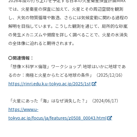
2026
年度の打ち上げを予定する日本の火星衛星探査計画
MMX
では、火星衛星の探査に加えて、火星とその周辺空間を観測
し、大気の物質循環や散逸、さらには気候変動に関わる過程の
解明を目指しています。こうした観測を通じて、局所的な砂嵐
の発生メカニズムや頻度を詳しく調べることで、火星の水消失
の全体像に迫れると期待されます。
〇関連情報：
「想像×科学×倫理」ワークショップ
:
地球はいかに地球であ
るのか：南極と火星からたどる地球の条件」（
2025/12/16
）
https://rinri.edu.k.u-tokyo.ac.jp/2025/1st
「火星にあった「海」はなぜ消失した？」（
2024/06/17
）
https://www.u-
tokyo.ac.jp/focus/ja/features/z0508_00043.html