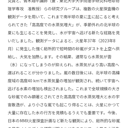
究員と、青木翔平講師（兼：東北大学大学院理学研究科地球物
理学専攻 准教授）らの研究グループは、複数の火星探査機の
観測データを用いて、これまで南半球の夏に主に起こると考え
られてきた「高高度での水蒸気増大」が、季節外れの北半球の
夏にも生じることを発見し、水が宇宙へ逃げる新たな経路を見
いだしました。観測データによると、火星年
37
年（
2023
年
8
月）に発生した強く局所的で短時間の砂嵐がダストを上空へ供
給し、大気を加熱します。その結果、通常なら水蒸気が雲
（氷）になってしまうのが抑えられ、水蒸気がより高い高度へ
運ばれることが分かりました。嵐の数日後には、北半球の高緯
度域の高度
40 km
で水蒸気量の増加が観測され、続いて宇宙へ
逃げる水素の増加も検出されました。これまで全球規模の大き
な砂嵐でのみ顕著とされてきた高高度での水蒸気増大と水の宇
宙散逸が、より小さな嵐でも起こり得ることは、火星にかつて
大量に存在した水の行方を見積もるうえでも重要です。今後、
日本の
MMX
火星探査計画など新たな観測により、局所的な砂嵐