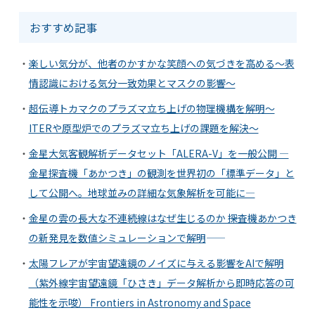
おすすめ記事
楽しい気分が、他者のかすかな笑顔への気づきを高める～表
情認識における気分一致効果とマスクの影響～
超伝導トカマクのプラズマ立ち上げの物理機構を解明～
ITERや原型炉でのプラズマ立ち上げの課題を解決～
金星大気客観解析データセット「ALERA-V」を一般公開 ―
金星探査機「あかつき」の観測を世界初の「標準データ」と
して公開へ。地球並みの詳細な気象解析を可能に―
金星の雲の長大な不連続線はなぜ生じるのか ――探査機あかつき
の新発見を数値シミュレーションで解明――
太陽フレアが宇宙望遠鏡のノイズに与える影響をAIで解明
（紫外線宇宙望遠鏡「ひさき」データ解析から即時応答の可
能性を示唆） Frontiers in Astronomy and Space