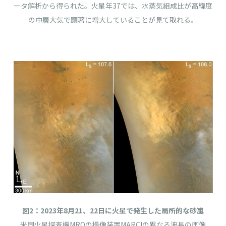
ータ解析から得られた。火星年
37
では、水蒸気組成比が高緯度
の中層大気で顕著に増大していることが見て取れる。
図
2
：
2023
年
8
月
21
、
22
日に火星で発生した局所的な砂嵐
米国火星探査機
MRO
の撮像装置
MARCI
の異なる波長の画像