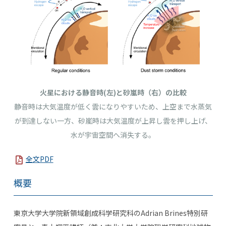
火星における静音時
(
左
)
と砂嵐時（右）の比較
静音時は大気温度が低く雲になりやすいため、上空まで水蒸気
が到達しない一方、砂嵐時は大気温度が上昇し雲を押し上げ、
水が宇宙空間へ消失する。
全文PDF
概要
東京大学大学院新領域創成科学研究科の
Adrian Brines
特別研