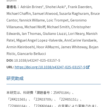
storm
著者名：
Adrián Brines*, Shohei Aoki*, Frank Daerden,
Michael Chaffin, Samuel Atwood, Susarla Raghuram, Bruce
Cantor, Yannick Willame, Loïc Trompet, Geronimo
Villanueva, Michael Wolff, Michael Smith, Christopher
Edwards, Ian Thomas, Giuliano Liuzzi, Lori Neary, Manish
Patel, Miguel Angel Lopez-Valverde, AnnCarine Vandaele,
Armin Kleinboehl, Hoor AlMazmi, James Whiteway, Bojan
Ristic, Giancarlo Bellucci
DOI:
10.1038/s43247-025-03157-5
URL:
https://doi.org/10.1038/s43247-025-03157-5
研究助成
本研究は、科研費「課題番号：
25KF0184
」、
「
24K21565
」、「
22K03709
」、「
22H05151
」、
「
22H00164
」、「
22KK0044
」、の支援により実施されまし