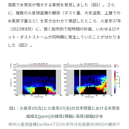
高度で水蒸気が増大する事例を発見しました（図
1
）。さら
に、複数の火星探査機の観測（ダスト量、大気温度、上層での
水素原子量など）を突き合わせて検証したところ、火星年
37
年
（
2023
年
8
月）に、強く局所的で短時間の砂嵐、いわゆるロケ
ット・ダストストームが同時期に発生していたことが分かりま
した（図
2
）。
図
1
：火星年
35(
左
)
と火星年
37(
右
)
の北半球夏における水蒸気
組成比
[ppm]
の緯度
(
横軸
)-
高度
(
縦軸
)
分布
欧州火星探査機
ExoMarsTGO
の赤外分光装置
NOMAD
の観測デ