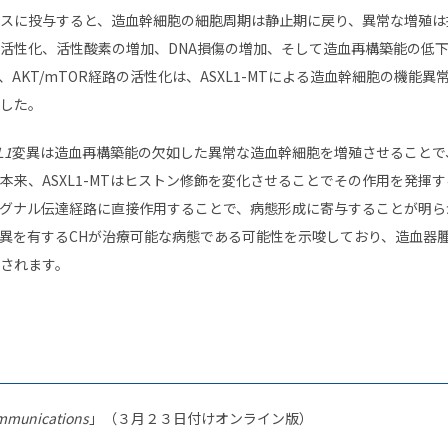
スに投与すると、造血幹細胞の細胞周期は静止期に戻り、異常な増殖は
活性化、活性酸素の増加、DNA損傷の増加、そして造血再構築能の低
AKT/mTOR経路の活性化は、ASXL1-MTによる造血幹細胞の機能
した。
L1
変異は造血再構築能の欠如した異常な造血幹細胞を増殖させることで
本来、ASXL1-MTはヒストン修飾を変化させることでその作用を発揮
グナル伝達経路に直接作用することで、病態形成に寄与することが明ら
異を有するCHが治療可能な病態である可能性を示唆しており、造血器
されます。
mmunications
」（３月２３日付けオンライン版）