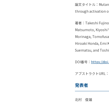
論文タイトル：
Mutan
through activation 
著者：
Takeshi Fujino
Matsumoto, Kiyoshi Y
Morinaga, Tomofusa 
Hiroaki Honda, Emi 
Suematsu, and Toshi
DOI
番号：
https://do
アブストラクト
URL
：
発表者
北村 俊雄