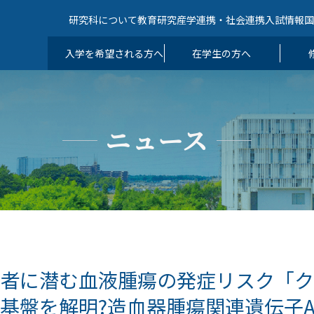
研究科について
教育
研究
産学連携・社会連携
入試情報
入学を希望される方へ
在学生の方へ
ニュース
者に潜む血液腫瘍の発症リスク「ク
基盤を解明?造血器腫瘍関連遺伝子AS