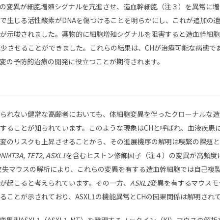
の変異が細胞増殖シグナルを亢進させ、造血幹細胞（注３）を異常に増
で生じる活性酸素がDNAを傷つけることを明らかにし、これが追加の
が示唆されました。薬物的に細胞増殖シグナルを阻害すると造血幹細胞
減少させることができました。これらの結果は、CHが治療可能な病態で
変の予防的治療の開発に役立つことが期待されます。
られない健常な高齢者においても、体細胞変異を伴ったクローナルな造
することが知られています。このような現象はCHと呼ばれ、血液疾患
変のリスクも上昇させることから、その進展機序の解明は喫緊の課題と
DNMT3A
,
TET2
,
ASXL1
を含むヒストン修飾因子（注４）の変異が高頻度
欠失マウスの解析により、これらの変異を有する造血幹細胞では自己複
が起こると考えられています。その一方、
ASXL1
変異を有するマウスモ
ることが示されており、ASXL1の機能異常とCHの因果関係は解明され
型ASXL1（ASXL1-MT）を発現するノックイン（KI）マウスの解