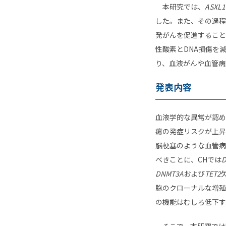
本研究では、
ASXL1
した。また、その過程
発がんを促進すること
性酸素とDNA損傷を
り、血液がんや血管病
発表内容
血液学的な異常が認め
瘍の発症リスクが上昇
脳梗塞のような血管病
べきことに、CHでは
DNMT3A
および
TET2
胞のクローナルな増殖
の機能はむしろ低下す
そこで、本研究では変異