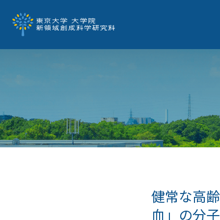
健常な高齢
血」の分子