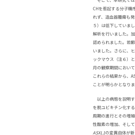
CHを惹起する分子機序
れず、造血器腫瘍も発
５）は低下していまし
解析を行いました。加
認められました。若齢
いました。さらに、ヒ
ックマウス（注６）とA
月の観察期間において
これらの結果から、A
ことが明らかとなりま
以上の病態を説明する
を脱ユビキチン化する
周期の進行とその増殖
性酸素の増加、そして
ASXL1
の変異自体が新