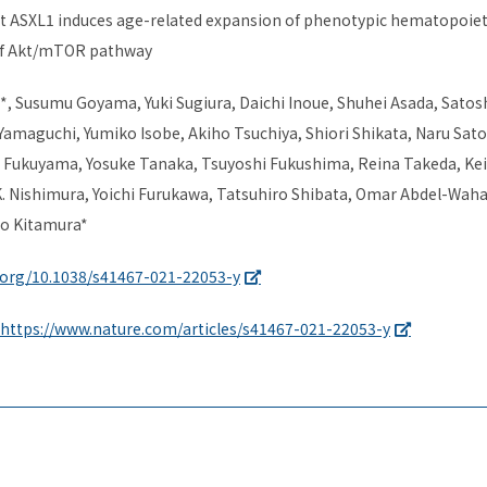
t ASXL1 induces age-related expansion of phenotypic hematopoieti
of Akt/mTOR pathway
*, Susumu Goyama, Yuki Sugiura, Daichi Inoue, Shuhei Asada, Satos
amaguchi, Yumiko Isobe, Akiho Tsuchiya, Shiori Shikata, Naru Sat
Fukuyama, Yosuke Tanaka, Tsuyoshi Fukushima, Reina Takeda, Ke
K. Nishimura, Yoichi Furukawa, Tatsuhiro Shibata, Omar Abdel-Wah
o Kitamura*
i.org/10.1038/s41467-021-22053-y
https://www.nature.com/articles/s41467-021-22053-y