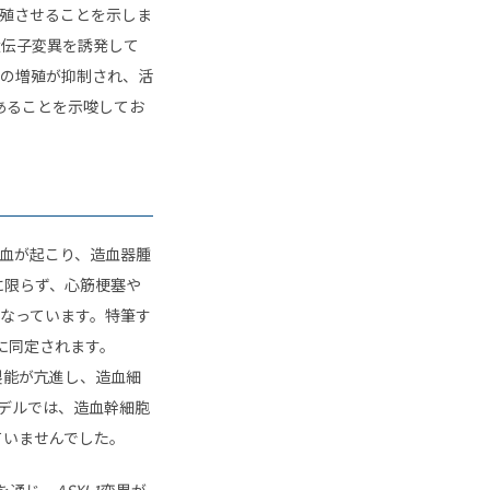
殖させることを示しま
遺伝子変異を誘発して
の増殖が抑制され、活
あることを示唆してお
血が起こり、造血器腫
に限らず、心筋梗塞や
なっています。特筆す
に同定されます。
製能が亢進し、造血細
デルでは、造血幹細胞
ていませんでした。
析を通じ、
ASXL1
変異が