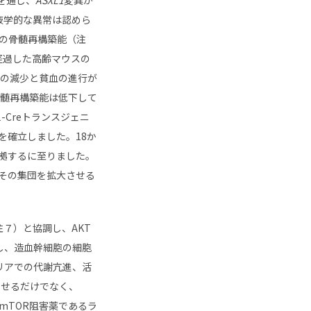
血液学的な異常は認めら
の骨髄再構築能（注
経過した高齢マウスの
球の減少と貧血の進行が
髄再構築能は低下して
-Creトランスジェニ
スを確立しました。18か
占拠するに至りました。
、その集団を拡大させる
注７）と協調し、AKT
化し、造血幹細胞の細胞
リアでの代謝亢進、活
させるだけでなく、
mTOR阻害薬であるラ