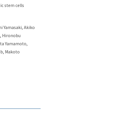
c stem cells
hi Yamasaki, Akiko
o, Hironobu
ita Yamamoto,
ab, Makoto