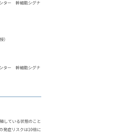
センター 幹細胞シグナ
授）
センター 幹細胞シグナ
殖している状態のこと
の発症リスクは10倍に