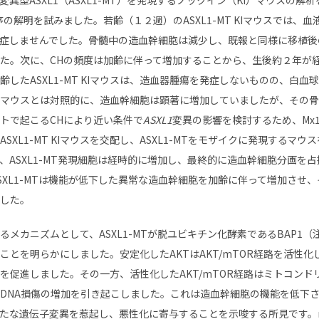
の解明を試みました。若齢（１２週）のASXL1-MT KIマウスでは、
症しませんでした。骨髄中の造血幹細胞は減少し、既報と同様に移植後
た。次に、CHの頻度は加齢に伴って増加することから、生後約２年が
齢したASXL1-MT KIマウスは、造血器腫瘍を発症しないものの、白血
マウスとは対照的に、造血幹細胞は顕著に増加していましたが、その骨
トで起こるCHにより近い条件で
ASXL1
変異の影響を検討するため、Mx1
SXL1-MT KIマウスを交配し、ASXL1-MTをモザイクに発現するマウ
、ASXL1-MT発現細胞は経時的に増加し、最終的に造血幹細胞分画を
SXL1-MTは機能が低下した異常な造血幹細胞を加齢に伴って増加させ
した。
メカニズムとして、ASXL1-MTが脱ユビキチン化酵素であるBAP1（
ことを明らかにしました。安定化したAKTはAKT/mTOR経路を活性
を促進しました。その一方、活性化したAKT/mTOR経路はミトコンド
DNA損傷の増加を引き起こしました。これは造血幹細胞の機能を低下
たな遺伝子変異を惹起し、悪性化に寄与することを示唆する所見です。