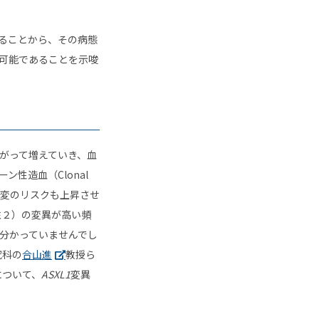
ることから、その病態
可能であることを示唆
がって増えていき、血
性造血（Clonal
管病変のリスクも上昇させ
注２）の変異が高い頻
分かっていませんでし
究科の
合山進
教授ら
について、
ASXL1
変異