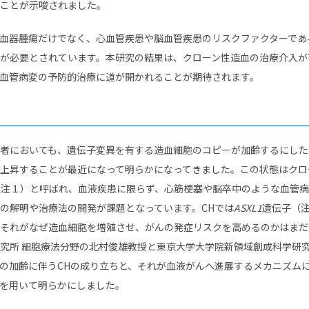
ことが示唆されました。
血器腫瘍だけでなく、心血管疾患や脳血管疾患のリスクファクターであ
が必要とされています。本研究の結果は、クローン性造血の治療介入が
血管病変の予防的治療に道が開かれることが期待されます。
者においても、遺伝子変異を有する造血細胞のコピーが加齢するにした
上昇することが最近になって明らかになってきました。この状態はクローン
is: CH、注１）と呼ばれ、血液疾患に限らず、心筋梗塞や脳卒中のような血
の解明や治療法の開発が課題となっています。CHでは
ASXL1
遺伝子（
それがなぜ造血細胞を増殖させ、がんの発症リスクを高めるのかはまだ
究所 細胞療法分野の北村俊雄教授と東京大学大学院新領域創成科学研
の加齢に伴うCHの成り立ちと、それが血液がんへ進展するメカニズム
を用いて明らかにしました。