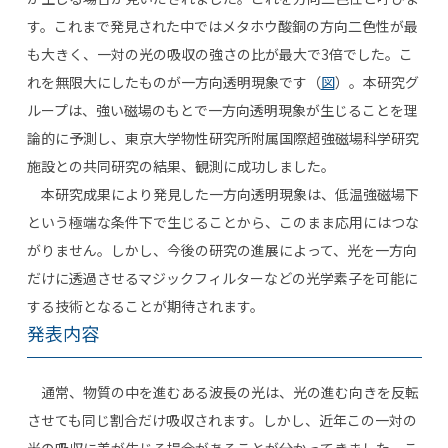
す。これまで発見された中ではメタホウ酸銅の方向二色性が最
も大きく、一対の光の吸収の強さの比が最大で3倍でした。こ
れを無限大にしたものが一方向透明現象です（
図
）。本研究グ
ループは、強い磁場のもとで一方向透明現象が生じることを理
論的に予測し、東京大学物性研究所附属国際超強磁場科学研究
施設との共同研究の結果、観測に成功しました。
本研究成果により発見した一方向透明現象は、低温強磁場下
という極端な条件下で生じることから、このまま応用にはつな
がりません。しかし、今後の研究の進展によって、光を一方向
だけに透過させるマジックフィルターなどの光学素子を可能に
する技術となることが期待されます。
発表内容
通常、物質の中を進むある波長の光は、光の進む向きを反転
させても同じ割合だけ吸収されます。しかし、近年この一対の