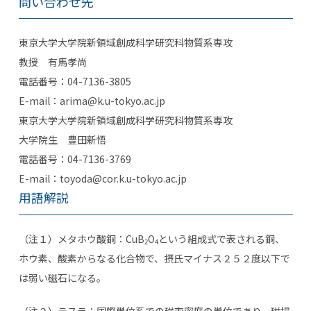
問い合わせ先
東京大学大学院新領域創成科学研究科物質系専攻
教授 有馬孝尚
電話番号：04-7136-3805
E-mail：arima@k.u-tokyo.ac.jp
東京大学大学院新領域創成科学研究科物質系専攻
大学院生 豊田新悟
電話番号：04-7136-3769
E-mail：toyoda@cor.k.u-tokyo.ac.jp
用語解説
（注１）メタホウ酸銅：CuB
O
という組成式で表される銅、
2
4
ホウ素、酸素からなる化合物で、摂氏マイナス２５２度以下で
は弱い磁石になる。
（注２）テスラ：国際単位系での磁束密度の単位であり、磁場