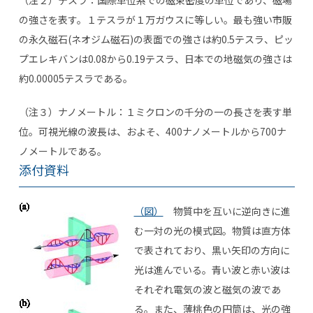
の強さを表す。１テスラが１万ガウスに等しい。最も強い市販
の永久磁石(ネオジム磁石)の表面での強さは約0.5テスラ、ピッ
プエレキバンは0.08から0.19テスラ、日本での地磁気の強さは
約0.00005テスラである。
（注３）ナノメートル：１ミクロンの千分の一の長さを表す単
位。可視光線の波長は、およそ、400ナノメートルから700ナ
ノメートルである。
添付資料
（図）
物質中を互いに逆向きに進
む一対の光の模式図。物質は直方体
で表されており、黒い矢印の方向に
光は進んでいる。青い波と赤い波は
それぞれ電気の波と磁気の波であ
る。また、薄桃色の円筒は、光の強