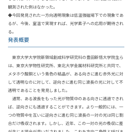
観測された例はなかった。
◆今回発見された一方向透明現象は低温強磁場下での現象であ
るが、今後、室温で実現すれば、光学素子への応用が期待され
る。
発表概要
東京大学大学院新領域創成科学研究科の豊田新悟大学院生ら
は、東京大学物性研究所、東北大学金属材料研究所と共同で、
メタホウ酸銅という青色の結晶が、ある向きに進む赤外光に対
して透明なのに対して、逆向きに進む同じ波長の光に対して不
透明であることを発見しました。
通常、ある波長をもった光が物質中のある向きに透過できれ
ば、逆向きにも透過することができます。より一般的には、一
つの物質中を互いに逆向きに進む同じ波長の一対の光は同じ割
合だけ吸収されます。しかし、近年、この一対の光の吸収に差
が生じる場合が見いだされました。これを方向二色性と呼びま