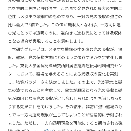
光の吸収に差が生じる場合があることが分かってきました。こ
れを方向二色性と呼びます。これまで発見された最大の方向二
色性はメタホウ酸銅中のものであり、一対の光の吸収の強さの
比は最大で3倍でした。この値が無限大となれば、一方向に進
む光にとっては透明なのに、逆向きに進む光にとっては吸収体
となる場合が実現することを意味します。
本研究グループは、メタホウ酸銅の中を進む光の吸収が、温
度、磁場、光の伝搬方向にどのように依存するかを定式化しま
した。東北大学金属材料研究所附属強磁場超伝導材料研究セン
ターにおいて、磁場を与えることによる光吸収の変化を実測
し、物質パラメータを決定しました。その上で、光が電気と磁
気の波であることを考慮して、電気が原因となる光の吸収と磁
気が原因となる光の吸収が足し合わせられたり打ち消しあった
りする効果に目を向けました。その結果、非常に強い磁場のも
とでは一方向透明現象が生じてもよいことが理論的に予測され
ました。ただし、一方向透明現象を可能にすると期待される磁