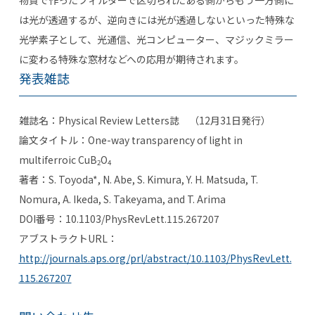
物質で作ったフィルターで区切られたある側からもう一方側に
は光が透過するが、逆向きには光が透過しないといった特殊な
光学素子として、光通信、光コンピューター、マジックミラー
に変わる特殊な窓材などへの応用が期待されます。
発表雑誌
雑誌名：Physical Review Letters誌 （12月31日発行）
論文タイトル：One-way transparency of light in
multiferroic CuB
O
2
4
著者：S. Toyoda*, N. Abe, S. Kimura, Y. H. Matsuda, T.
Nomura, A. Ikeda, S. Takeyama, and T. Arima
DOI番号：10.1103/PhysRevLett.115.267207
アブストラクトURL：
http://journals.aps.org/prl/abstract/10.1103/PhysRevLett.
115.267207