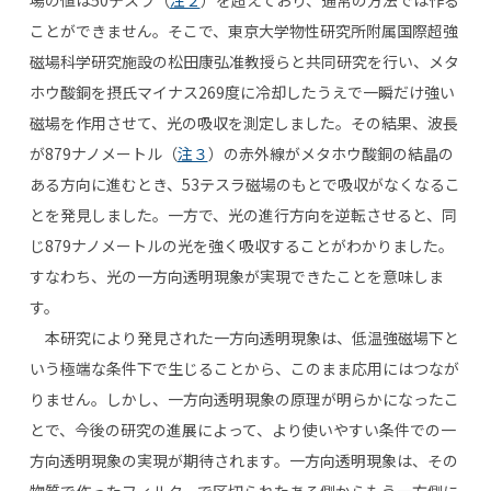
場の値は50テスラ（
注２
）を超えており、通常の方法では作る
ことができません。そこで、東京大学物性研究所附属国際超強
磁場科学研究施設の松田康弘准教授らと共同研究を行い、メタ
ホウ酸銅を摂氏マイナス269度に冷却したうえで一瞬だけ強い
磁場を作用させて、光の吸収を測定しました。その結果、波長
が879ナノメートル（
注３
）の赤外線がメタホウ酸銅の結晶の
ある方向に進むとき、53テスラ磁場のもとで吸収がなくなるこ
とを発見しました。一方で、光の進行方向を逆転させると、同
じ879ナノメートルの光を強く吸収することがわかりました。
すなわち、光の一方向透明現象が実現できたことを意味しま
す。
本研究により発見された一方向透明現象は、低温強磁場下と
いう極端な条件下で生じることから、このまま応用にはつなが
りません。しかし、一方向透明現象の原理が明らかになったこ
とで、今後の研究の進展によって、より使いやすい条件での一
方向透明現象の実現が期待されます。一方向透明現象は、その