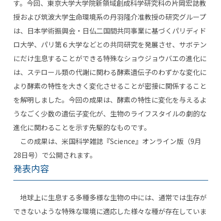
す。今回、東京大学大学院新領域創成科学研究科の片岡宏誌教
授および筑波大学生命環境系の丹羽隆介准教授の研究グループ
は、日本学術振興会・日仏二国間共同事業に基づくパリディド
ロ大学、パリ第６大学などとの共同研究を発展させ、サボテン
にだけ生息することができる特殊なショウジョウバエの進化に
は、ステロール類の代謝に関わる酵素遺伝子のわずかな変化に
より酵素の特性を大きく変化させることが密接に関係すること
を解明しました。今回の成果は、酵素の特性に変化を与えるよ
うなごく少数の遺伝子変化が、生物のライフスタイルの劇的な
進化に関わることを示す先駆的なものです。
この成果は、米国科学雑誌『Science』オンライン版（9月
28日号）で公開されます。
発表内容
地球上に生息する多種多様な生物の中には、通常では生存が
できないような特殊な環境に適応した様々な種が存在していま