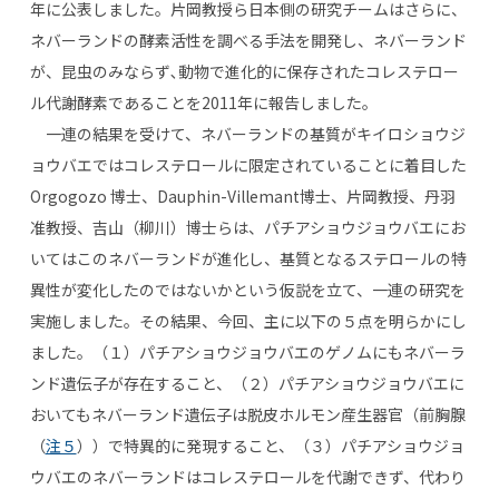
年に公表しました。片岡教授ら日本側の研究チームはさらに、
ネバーランドの酵素活性を調べる手法を開発し、ネバーランド
が、昆虫のみならず､動物で進化的に保存されたコレステロー
ル代謝酵素であることを2011年に報告しました。
一連の結果を受けて、ネバーランドの基質がキイロショウジ
ョウバエではコレステロールに限定されていることに着目した
Orgogozo 博士、Dauphin-Villemant博士、片岡教授、丹羽
准教授、吉山（柳川）博士らは、パチアショウジョウバエにお
いてはこのネバーランドが進化し、基質となるステロールの特
異性が変化したのではないかという仮説を立て、一連の研究を
実施しました。その結果、今回、主に以下の５点を明らかにし
ました。（１）パチアショウジョウバエのゲノムにもネバーラ
ンド遺伝子が存在すること、（２）パチアショウジョウバエに
おいてもネバーランド遺伝子は脱皮ホルモン産生器官（前胸腺
（
注５
））で特異的に発現すること、（３）パチアショウジョ
ウバエのネバーランドはコレステロールを代謝できず、代わり