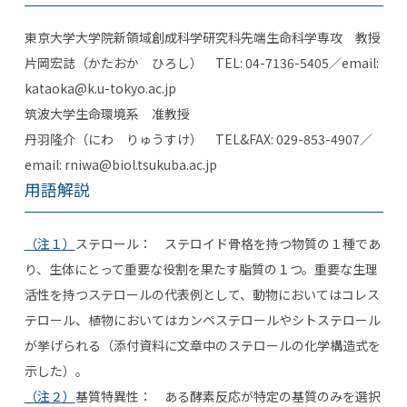
東京大学大学院新領域創成科学研究科先端生命科学専攻 教授
片岡宏誌（かたおか ひろし） TEL: 04-7136-5405／email:
kataoka@k.u-tokyo.ac.jp
筑波大学生命環境系 准教授
丹羽隆介（にわ りゅうすけ） TEL&FAX: 029-853-4907／
email: rniwa@biol.tsukuba.ac.jp
用語解説
（注１）
ステロール： ステロイド骨格を持つ物質の１種であ
り、生体にとって重要な役割を果たす脂質の１つ。重要な生理
活性を持つステロールの代表例として、動物においてはコレス
テロール、植物においてはカンペステロールやシトステロール
が挙げられる（添付資料に文章中のステロールの化学構造式を
示した）。
（注２）
基質特異性： ある酵素反応が特定の基質のみを選択