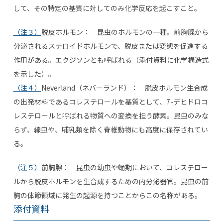
して、その特定の基質に対してのみ化学反応を起こすこと。
（注３）
脱皮ホルモン： 昆虫のホルモンの一種。前胸腺から
分泌されるステロイドホルモンで、脱皮または変態を促進する
作用がある。エクジソンとも呼ばれる（添付資料に化学構造式
を示した）。
（注４）
Neverland（ネバーランド）： 脱皮ホルモン生合成
の出発材料であるコレステロールを基質として、7-デヒドロコ
レステロールと呼ばれる物質への変換を担う酵素。昆虫のみな
らず、線虫や、哺乳類を除く脊椎動物にも高度に保存されてい
る。
（注５）
前胸腺： 昆虫の幼虫や蛹期において、コレステロー
ルから脱皮ホルモンを生合成するための内分泌器官。昆虫の前
胸の体節領域に発生の起源を持つことからこの名称がある。
添付資料