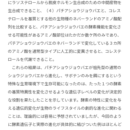
にラソステロールから脱皮ホルモン生合成のための中間産物を
生合成できること、（４）パチアショウジョウバエと、コレス
テロールを基質とする他の生物種のネバーランドのアミノ酸配
列を比較すると、パチアショウジョウバエの酵素機能を変化さ
せる可能性があるアミノ酸部位はたかだか数ケ所のみであり、
パチアショウジョウバエのネバーランドで変化している３カ所
のアミノ酸を通常型タイプに人工的に変異させると、コレステ
ロールを代謝できること。
これらの結果は、パチアショウジョウバエが祖先型の通常の
ショウジョウバエから進化し、サボテンのみを餌にするという
特殊な生育環境下で生存可能になったのは、たった１つの酵素
の基質特異性を変化させるような遺伝子レベルの変化が決定的
な役割を果たしたことを示しています。酵素の特性に変化を与
える遺伝的変化が生物のライフスタイルの劇的な進化に関わる
ことは、理論的には容易に予想されていましたが、今回のよう
に酵素遺伝子と実際の進化が具体的に結びついた例はほとんど