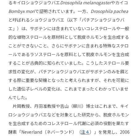
るキイロショウジョウバエ
Drosophila melanogaster
やカイコ
Bombyx mori
で証明されています。一方、
Drosophila pachea
と呼ばれるショウジョウバエ（以下「パチアショウジョウバ
エ」）は、サボテンには含まれていないコレステロールや一般
的な植物ステロールを原材料として脱皮ホルモンを生合成する
ことができないこと、さらにサボテンに含まれる特殊なステロ
ールであるラソステロールを原料として脱皮ホルモンを生合成
することが古典的に知られていました。こうしたステロール要
求性の変化が、パチアショウジョウバエがサボテンのみを餌と
する際に重要な契機となったと考えられますが、それを可能に
した遺伝子レベルの変化は、これまでまったくわかっていませ
んでした。
片岡教授、丹羽准教授や吉山（柳川）博士はこれまで、キイ
ロショウジョウバエなどを対象とした研究から、脱皮ホルモン
を生合成するためのコレステロール代謝に必須の役割を果たす
酵素「Neverland（ネバーランド）（
注４
）」を発見し、2006