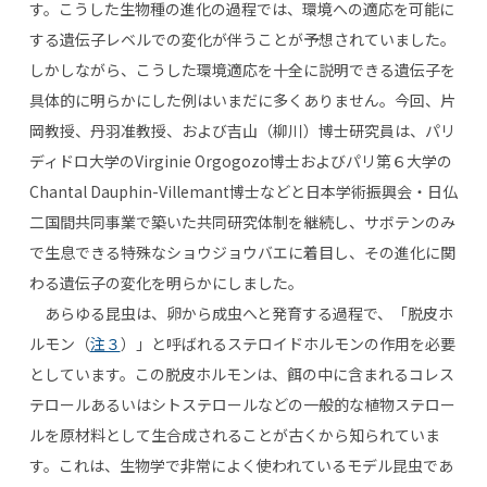
す。こうした生物種の進化の過程では、環境への適応を可能に
する遺伝子レベルでの変化が伴うことが予想されていました。
しかしながら、こうした環境適応を十全に説明できる遺伝子を
具体的に明らかにした例はいまだに多くありません。今回、片
岡教授、丹羽准教授、および吉山（柳川）博士研究員は、パリ
ディドロ大学のVirginie Orgogozo博士およびパリ第６大学の
Chantal Dauphin-Villemant博士などと日本学術振興会・日仏
二国間共同事業で築いた共同研究体制を継続し、サボテンのみ
で生息できる特殊なショウジョウバエに着目し、その進化に関
わる遺伝子の変化を明らかにしました。
あらゆる昆虫は、卵から成虫へと発育する過程で、「脱皮ホ
ルモン（
注３
）」と呼ばれるステロイドホルモンの作用を必要
としています。この脱皮ホルモンは、餌の中に含まれるコレス
テロールあるいはシトステロールなどの一般的な植物ステロー
ルを原材料として生合成されることが古くから知られていま
す。これは、生物学で非常によく使われているモデル昆虫であ