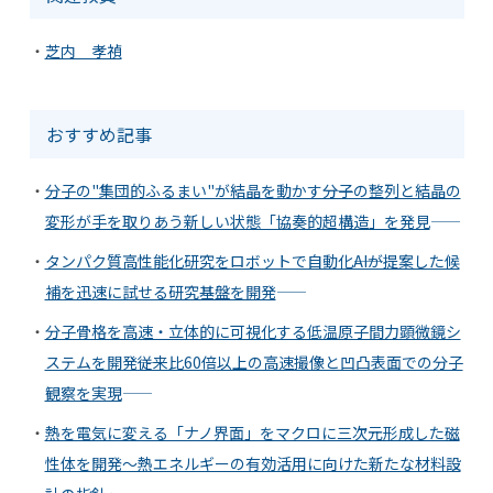
芝内 孝禎
おすすめ記事
分子の"集団的ふるまい"が結晶を動かす――分子の整列と結晶の
変形が手を取りあう新しい状態「協奏的超構造」を発見――
タンパク質高性能化研究をロボットで自動化――AIが提案した候
補を迅速に試せる研究基盤を開発――
分子骨格を高速・立体的に可視化する低温原子間力顕微鏡シ
ステムを開発――従来比60倍以上の高速撮像と凹凸表面での分子
観察を実現――
熱を電気に変える「ナノ界面」をマクロに三次元形成した磁
性体を開発〜熱エネルギーの有効活用に向けた新たな材料設