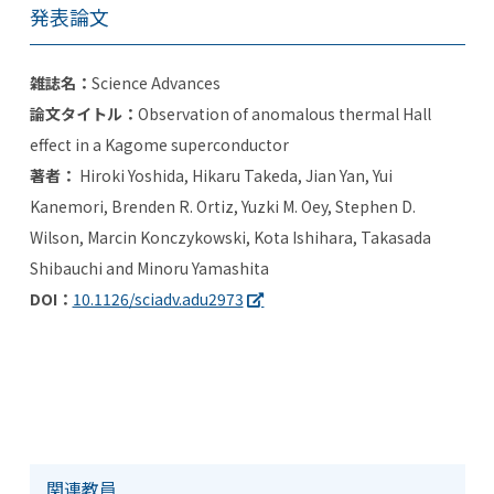
発表論文
雑誌名：
Science Advances
論文タイトル：
Observation of anomalous thermal Hall
effect in a Kagome superconductor
著者：
Hiroki Yoshida, Hikaru Takeda, Jian Yan, Yui
Kanemori, Brenden R. Ortiz, Yuzki M. Oey, Stephen D.
Wilson, Marcin Konczykowski, Kota Ishihara, Takasada
Shibauchi and Minoru Yamashita
DOI：
10.1126/sciadv.adu2973
関連教員