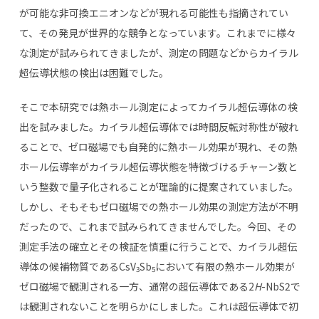
が可能な非可換エニオンなどが現れる可能性も指摘されてい
て、その発見が世界的な競争となっています。これまでに様々
な測定が試みられてきましたが、測定の問題などからカイラル
超伝導状態の検出は困難でした。
そこで本研究では熱ホール測定によってカイラル超伝導体の検
出を試みました。カイラル超伝導体では時間反転対称性が破れ
ることで、ゼロ磁場でも自発的に熱ホール効果が現れ、その熱
ホール伝導率がカイラル超伝導状態を特徴づけるチャーン数と
いう整数で量子化されることが理論的に提案されていました。
しかし、そもそもゼロ磁場での熱ホール効果の測定方法が不明
だったので、これまで試みられてきませんでした。今回、その
測定手法の確立とその検証を慎重に行うことで、カイラル超伝
導体の候補物質であるCsV
Sb
において有限の熱ホール効果が
3
5
ゼロ磁場で観測される一方、通常の超伝導体である2
H
-NbS2で
は観測されないことを明らかにしました。これは超伝導体で初