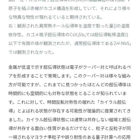
3
5
原子を結ぶ赤線がカゴメ構造を形成していて、それにより様々
な特異な物性が現れるていると期待されている。
右：観測された異常熱ホール伝導率を温度で割った量()の温度
依存性。カゴメ格子超伝導体のCsV
Sb
では超伝導転移温度()
3
5
以下で有限の値が観測されたが、通常超伝導体である2
H
-NbS
2
では観測されなかった。
金属が低温で示す超伝導状態は電子がクーパー対と呼ばれるペ
アを形成することで発現します。このクーパー対は様々な組み
方が可能ですが、これまでに見つかったほとんどの超伝導体は
時間的にも空間的にも対称な状態をとることが知られていま
す。これに対して、時間反転対称性の破れた「カイラル超伝
導」とよばれる状態が存在する可能性が理論的に提案されてき
ました。カイラル超伝導状態には通常は共存しない磁場と超伝
導が共存する面白い性質があるだけでなく、粒子と反粒子が同
一視されるマヨラナ準粒子や誤り耐性のある量子計算への応用