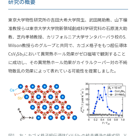
研究の概要
東京大学物性研究所の吉田大希大学院生、武田晃助教、山下穣
准教授らは東京大学大学院新領域創成科学研究科の石原滉大助
教、芝内孝禎教授、カリフォルニア大学サンタバーバラ校のS.
Wilson教授らのグループと共同で、カゴメ格子をもつ超伝導体
CsV
Sb
において異常熱ホール効果がゼロ磁場で観測すること
3
5
に成功し、その異常熱ホール効果がカイラルクーパー対の不純
物散乱の効果によって表れている可能性を提案しました。
図1 左：カゴメ格子超伝導体CsV
Sb
の結晶構造の模式図。V