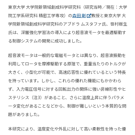
東京大学 大学院新領域創成科学研究科（研究当時／現在：大学
院工学系研究科 精密工学専攻）の
森田 剛
教授と東京大学 大
学院新領域創成科学研究科のアブドラ ムスタファ氏、笹村樹生
氏は、深層強化学習法の導入により超音波モータを最適駆動す
る制御システムの開発に成功しました。
超音波モータは一般的な電磁モータとは異なり、超音波振動を
利用してロータを摩擦駆動する原理で、重量当たりのトルクが
大きく、小型化が可能で、高速応答性に優れているという特長
を持っています。しかし、これらの優れた機能にもかかわら
ず、入力電圧信号に対する回転出力の関係に強い非線形性やヒ
ステリシス（注3）があること、さらに温度上昇に伴うパラメ
ータ変化があることなどから、制御が難しいという本質的な問
題がありました。
本研究により、温度変化や外乱に対して高い柔軟性を持った優