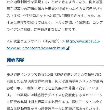
れた速度制御性を実現することができるようになり、例えば遠
隔手術等での距離の離れた患者と術者をつなぐ力覚提示デバイ
ス（注4）や手術ロボットへと応用が期待できます。また、本
手法は速度制御だけではなく、トルク制御、位置制御、コンプ
ライアンス制御、効率最適化などが可能です。
＜研究室ウェブサイト（研究紹介）＞
http://www.usdev.t.u-
tokyo.ac.jp/contents/research.html
発表内容
高速通信インフラである第5世代移動通信システムを積極的に
利用した仮想現実世界の実現、例えば遠隔手術システムや遠隔
救助ロボット制御に対する社会的要求が非常に高まっていま
す。この実現には触感提示デバイスを高度化するメカトロニク
ス研究の基盤技術を構築する必要があり、電磁モータとは全く
異なる駆動原理を持つ超音波モータに期待が高まっています。