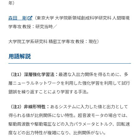
年）
森田 剛
（東京大学 大学院新領域創成科学研究科 人間環境
学専攻 教授：研究当時／
大学院工学系研究科 精密工学専攻 教授：現在）
用語解説
（注
1
）深層強化学習法：
最適な入出力関係を得るために、多
層ニューラルネットワークを利用した強化学習を利用して試行
錯誤を繰り返すことにより学習する手法。
（注
2
）非線形特性：
あるシステムに入力した値と出力として
得られる値が比例関係にない特性。超音波モータの場合では、
駆動周波数や駆動電圧などの入力パラメータとトルク、回転速
度などの出力特性が複雑になり、比例関係がない。