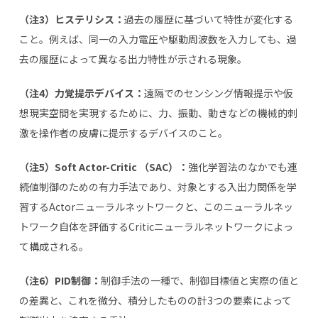
（注
3
）ヒステリシス：
過去の履歴に基づいて特性が変化する
こと。例えば、同一の入力電圧や駆動周波数を入力しても、過
去の履歴によって異なる出力特性が示される現象。
（注
4
）力覚提示デバイス：
遠隔でのセンシング情報提示や仮
想現実空間を実現するために、力、振動、動きなどの機械的刺
激を操作者の皮膚に提示するデバイスのこと。
（注
5
）
Soft Actor-Critic
（
SAC
）：
強化学習法のなかでも連
続値制御のための有力手法であり、対象とする入出力関係を学
習するActorニューラルネットワークと、このニューラルネッ
トワーク自体を評価するCriticニューラルネットワークによっ
て構成される。
（注
6
）
PID
制御：
制御手法の一種で、制御目標値と実際の値と
の差異と、これを微分、積分したものの計3つの要素によって