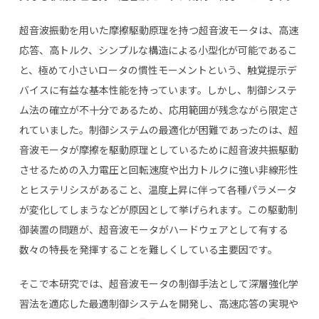
超音波振動を用いた摩擦駆動原理を持つ超音波モータは、高速
応答、高トルク、シンプルな構造による小型化が可能であるこ
と、極めて小さいロータの慣性モーメントという、触覚提示デ
バイスに有益な基本性能を持っています。しかし、制御システ
ム法の確立が不十分であるため、応用範囲が残念ながら限定さ
れていました。制御システムの最適化が困難であったのは、超
音波モータが摩擦を駆動原理としているために超音波共振駆動
させるための入力電圧と回転速度や出力トルクに強い非線形性
とヒステリシスがあること、温度上昇に伴って各種パラメータ
が変化してしまうなどが原因として挙げられます。この駆動制
御装置の問題が、超音波モータがハードウェアとして有する
数々の特長を発揮することを難しくしている主要因です。
そこで本研究では、超音波モータの制御手法として深層強化学
習法を適応した最適制御システムを開発し、高速応答の実現や