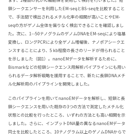
鎖シークエンサーを利用したEM-seqとBS-seqを比較すること
で、手法間で検出されるメチル化率の相関が高いことやEM-
seqの方がゲノム全体を偏りなく検出できることを確認しまし
た。次に、1--50ナノグラムのゲノムDNAをEM-seqにより塩基
変換し、ロングPCRにより全ゲノム増幅後、ナノポアシークエ
ンスすることにより、5 kb程度の長さのリードが得られること
を示しました（図1）。nanoEMデータを解析するために、
Bismarkなどの短鎖シークエンス用解析パイプラインにも用い
られるデータ解析戦略を援用することで、新たに長鎖DNAメチ
ル化解析用のパイプラインを開発しました。
このパイプラインを用いてnanoEMデータを解析し、短鎖と長
鎖シークエンスを用いた既存の3つの方法で測定したメチル化
状態との比較を行ったところ、いずれの方法とも高い相関を示
しました。さらに、インプットDNA量の異なるnanoEMデータ
同士を比較したところ、10ナノグラム以上のゲノムDNAからで