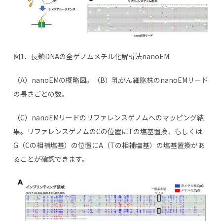
図1．長鎖DNAの全ゲノムメチル化解析法nanoEM
（A）nanoEMの概略図。（B）乳がん細胞株のnanoEMリード
の長さごとの数。
（C）nanoEMリードのリファレンスゲノムへのマッピング結
果。リファレンスゲノムのCの位置にTの塩基置換、もしくは
G（Cの相補塩基）の位置にA（Tの相補塩基）の塩基置換があ
ることが確認できます。