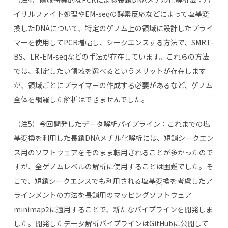
イサルファイト処理やEM-seqの酵素反応などによって塩基変
換したDNAについて、特定のゲノム上の領域に設計したプライ
マーを使用してPCR増幅し、シークエンスする方法で、SMRT-
BS、LR-EM-seqなどの手法が存在しています。これらの方法
では、測定したい領域を選べるというメリットが存在します
が、領域ごとにプライマーの作成する必要があるなど、ゲノム
全体を網羅した解析はできませんでした。
（注5）今回開発したデータ解析パイプライン：これまでの塩
基変換を利用した長鎖DNAメチル化解析には、短鎖シークエン
ス用のソフトウェアをそのまま転用されることが多かったので
すが、全ゲノムレベルの解析に使用することは困難でした。そ
こで、短鎖シークエンスでも利用される塩基変換を考慮したア
ラインメントの方法を長鎖用のマッピングソフトウェア
minimap2に適用することで、新たなパイプラインを開発しま
した。開発したデータ解析パイプラインはGitHubに公開して