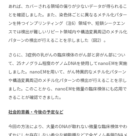
あれば、カバーされる領域の偏りが少ないデータが得られるこ
とを確認しました。また、染色体ごとに異なるメチル化パター
ンを持つインプリンティング（注6）領域や、短鎖シークエン
スでは検出が難しいリピート領域内や構造変異周辺のメチル化
パターンの検出が行えることを示しました（図2）。
さらに、3症例の乳がんの臨床検体のがん部と非がん部につい
て、25ナノグラム程度のゲノムDNAを使用してnanoEMを実施
しました。nanoEMを用いて、がん特異的なメチル化パターン
や構造変異周辺のメチル化パターンの検出が行えることを示し
ました。このことから、nanoEMを微量の臨床検体にも応用で
きることが確認できました。
社会的意義・今後の予定など
今回の方法により、大量のDNAが取れない微量な臨床検体やわ
ずかにしか存在しない希少な細胞種などで全ゲノム長鎖DNAメ