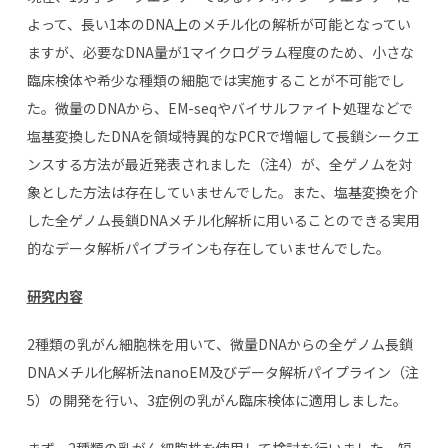
よって、長い1本のDNA上のメチル化の解析が可能となってい
ますが、必要なDNA量が1マイクログラム程度のため、小さな
臨床検体や希少な種類の細胞では実施することが不可能でし
た。微量のDNAから、EM-seqやバイサルファイト処理などで
塩基変換したDNAを領域特異的なPCRで増幅して長鎖シークエ
ンスする方法が最近発表されました（注4）が、全ゲノムを対
象とした方法は存在していませんでした。また、塩基変換を介
した全ゲノム長鎖DNAメチル化解析に用いることのできる実用
的なデータ解析パイプラインも存在していませんでした。
研究内容
2種類の乳がん細胞株を用いて、微量DNAからの全ゲノム長鎖
DNAメチル化解析法nanoEM及びデータ解析パイプライン（注
5）の開発を行い、3症例の乳がん臨床検体に適用しました。
まず、2種類の乳がん細胞株を使用して検討を行いました。短