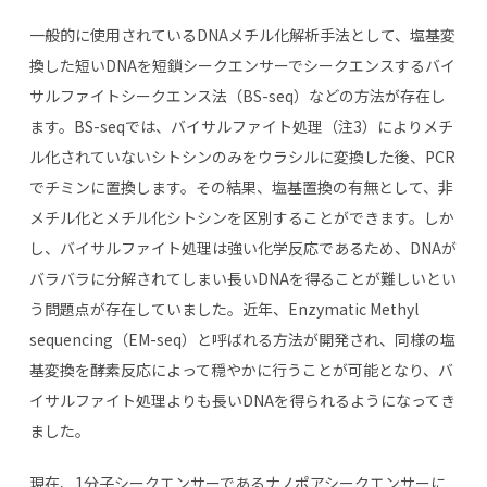
一般的に使用されているDNAメチル化解析手法として、塩基変
換した短いDNAを短鎖シークエンサーでシークエンスするバイ
サルファイトシークエンス法（BS-seq）などの方法が存在し
ます。BS-seqでは、バイサルファイト処理（注3）によりメチ
ル化されていないシトシンのみをウラシルに変換した後、PCR
でチミンに置換します。その結果、塩基置換の有無として、非
メチル化とメチル化シトシンを区別することができます。しか
し、バイサルファイト処理は強い化学反応であるため、DNAが
バラバラに分解されてしまい長いDNAを得ることが難しいとい
う問題点が存在していました。近年、Enzymatic Methyl
sequencing（EM-seq）と呼ばれる方法が開発され、同様の塩
基変換を酵素反応によって穏やかに行うことが可能となり、バ
イサルファイト処理よりも長いDNAを得られるようになってき
ました。
現在、1分子シークエンサーであるナノポアシークエンサーに