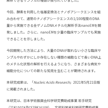
解析できるサンプルの種類が限られていました。
今回、酵素を利用した塩基変換法とナノポアシークエンスを組
み合わせて、通常のナノポアシークエンスの1/100程度のDNA
量から実施できる全ゲノムDNAメチル化解析手法nanoEMを開
発しました。さらに、nanoEMを少量の臨床サンプルでも実施
できることを示しました。
今回開発した方法により、大量のDNAが取れない小さな臨床サ
ンプルやわずかにしか存在しない種類の細胞などで長いDNA上
のメチル化状態の解析を行えるようになり、さまざまな病気や
細胞分化についての新たな知見を生むことが期待されます。
本研究成果は、「
Nucleic Acids Research
」2021年5月21日版
に掲載されました。
本研究は、日本学術振興会科学研究費助成事業 若手研究
（21K15074及び19K16108）、文部科学省科学研究費助成事