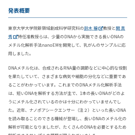
発表概要
東京大学大学院新領域創成科学研究科の
鈴木 穣
教授と
関 真
秀
特任准教授らは、少量のDNAから実施できる長いDNAの
メチル化解析手法nanoEMを開発して、乳がんのサンプルに応
用しました。
DNAメチル化は、合成されるRNA量の調節などに中心的な役割
を果たしていて、さまざまな病気や細胞の分化などに重要であ
ることがわかっています。これまでのDNAメチル化解析手法
は、短いDNAを解析する方法が主で、1本の長いDNAがどのよ
うにメチル化されているのかは十分にわかっていませんでし
た。近年、ナノポアシークエンサー（注２）といった長いDNA
を読み取ることのできる機械が登場し、長いDNAのメチル化の
解析が可能となりましたが、たくさんのDNAを必要とするため