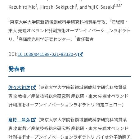
2
3
1,2,3,*
Kazuhiro Mio
, Hiroshi Sekiguchi
, and Yuji C. Sasaki
1
2
東京大学大学院新領域創成科学研究科物質系専攻、
産総研・
東大 先端オペランド計測技術オープンイノベーションラボラト
3
*
リ、
高輝度光科学研究センター、
責任著者
DOI:
10.1038/s41598-021-83320-y
発表者
佐々木裕次
（東京大学大学院新領域創成科学研究科物質系
専攻 教授／産業技術総合研究所 産総研・東大 先端オペランド
計測技術オープンイノベーションラボラトリ 特定フェロー）
倉持 昌弘
（東京大学大学院新領域創成科学研究科物質系
専攻 助教／産業技術総合研究所 産総研・東大 先端オペランド
計測技術オープンイノベーションラボラトリ バイオ分子動態チ