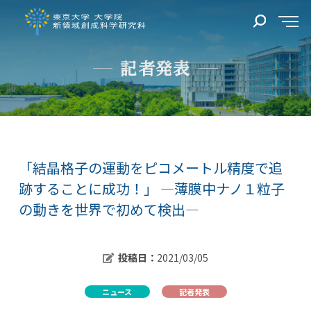
記者発表
「結晶格子の運動をピコメートル精度で追
跡することに成功！」 ―薄膜中ナノ１粒子
の動きを世界で初めて検出―
投稿日：
2021/03/05
ニュース
記者発表