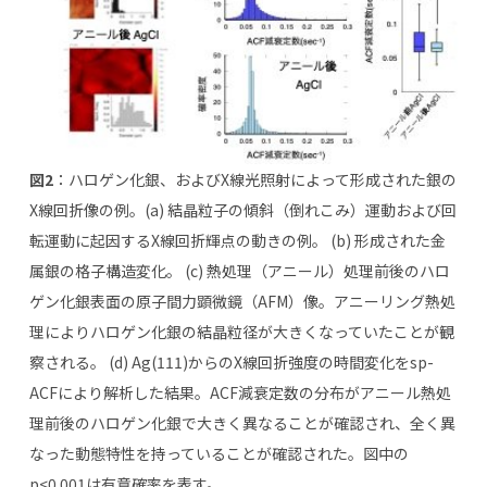
図
2
：ハロゲン化銀、およびX線光照射によって形成された銀の
X線回折像の例。(a) 結晶粒子の傾斜（倒れこみ）運動および回
転運動に起因するX線回折輝点の動きの例。
(b)
形成された金
属銀の格子構造変化。
(c)
熱処理（アニール）処理前後のハロ
ゲン化銀表面の原子間力顕微鏡（AFM）像。アニーリング熱処
理によりハロゲン化銀の結晶粒径が大きくなっていたことが観
察される。
(d) Ag(111)
からのX線回折強度の時間変化をsp-
ACFにより解析した結果。ACF減衰定数の分布がアニール熱処
理前後のハロゲン化銀で大きく異なることが確認され、全く異
なった動態特性を持っていることが確認された。図中の
p<0.001は有意確率を表す。