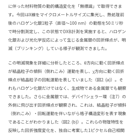
に伴った材料物質の動的構造変化を「無標識」で取得できま
す。今回はX線をマイクロメートルサイズに集光し、熱処理前
後のハロゲン化銀1粒子（直径～100 nm）の動態を50ミリ秒
で時分割測定し、この状態でDXB計測を実施すると、ハロゲン
化銀および光化学反応によって生じる金属銀の回折輝点が、明
滅（ブリンキング）している様子が観測できました。
この明滅現象を詳細に分析したところ、θ方向に動く回折輝点
が結晶粒子の傾斜（倒れこみ）運動を表し、χ方向に動く回折
輝点が結晶粒子の回転運動を表していました（図2. (a)）。そ
れもハロゲン化銀だけではなく、生成物である金属銀でも観察
できました。さらに金属銀では、デバイ?シェラー環（注7）の
外側に飛び出す回折輝点が観察され、これは、結晶粒子が傾斜
（倒れこみ）・回転運動を伴いながら格子構造変形を表す現象
であることがわかりました（図2. (b)）。これらの物理特性を
反映した回折強度変化を、独自に考案した1ピクセル自己相関