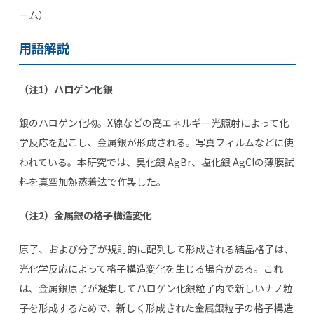
ーム）
用語解説
（注
1
）ハロゲン化銀
銀のハロゲン化物。X線などの高エネルギー光照射によって化
学反応を起こし、金属銀が形成される。写真フィルムなどに使
われている。本研究では、臭化銀 AgBr、塩化銀 AgClの薄膜試
料を真空加熱蒸着法で作製した。
（注
2
）金属銀の格子構造変化
原子、および分子が規則的に配列して形成される結晶格子は、
光化学反応によって格子構造変化を生じる場合がある。これ
は、金属銀原子が凝集してハロゲン化銀粒子内で新しいナノ粒
子を形成するためで、新しく形成された金属銀粒子の格子構造