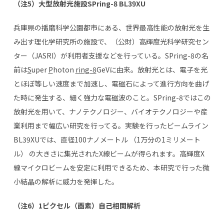
（注
5
）大型放射光施設
SPring-8 BL39XU
兵庫県の播磨科学公園都市にある、世界最高性能の放射光を生
み出す理化学研究所の施設で、（公財）高輝度光科学研究セン
ター（JASRI）が利用者支援などを行っている。SPring-8の名
前は
S
uper
P
hoton
ring-8
GeVに由来。放射光とは、電子を光
とほぼ等しい速度まで加速し、電磁石によって進行方向を曲げ
た時に発生する、細く強力な電磁波のこと。SPring-8ではこの
放射光を用いて、ナノテクノロジー、バイオテクノロジーや産
業利用まで幅広い研究を行ってる。実験を行ったビームライン
BL39XUでは、直径100ナノメートル （1万分の1ミリメート
ル） の大きさに集光されたX線ビームが得られます。高輝度X
線マイクロビームを安定に利用できるため、本研究で行った微
小結晶の解析に威力を発揮した。
（注
6
）
1
ピクセル（画素）自己相関解析