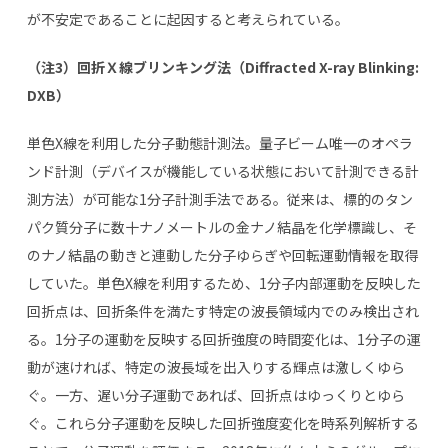
が不安定であることに起因すると考えられている。
（注
3
）回折Ｘ線ブリンキング法（
Diffracted X-ray Blinking:
DXB
）
単色
X
線を利用した分子動態計測法。量子ビーム唯一のオペラ
ンド計測（デバイスが機能している状態において計測できる計
測方法）が可能な
1
分子計測手法である。従来は、標的のタン
パク質分子に数十ナノメートルの金ナノ結晶を化学標識し、そ
のナノ結晶の動きと連動した分子ゆらぎや回転運動情報を取得
していた。単色
X
線を利用するため、
1
分子内部運動を反映した
回折点は、回折条件を満たす特定の波長領域内でのみ検出され
る。
1
分子の運動を反映する回折強度の時間変化は、
1
分子の運
動が速ければ、特定の波長域を出入りする輝点は激しくゆら
ぐ。一方、遅い分子運動であれば、回折点はゆっくりとゆら
ぐ。これら分子運動を反映した回折強度変化を時系列解析する