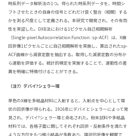
時系列データ解析法の1つ。得られた時系列データを、時間シ
フトさせたときの自身の信号とどれだけ良く整合（相関）する
かを測る尺度として定義される。本研究で開発され、その有効
性を実証した。DXB法における1ピクセル自己相関解析
（Single-pixel Autocorrelation Function : sp-ACF）は、X線
回折像1ピクセルごとに自己相関解析を実施し、算出されたsp-
ACF曲線から減衰定数を抽出する。取得した減衰定数の分布か
ら運動を評価する。統計的検定を実施することで、運動性の差
異を明確に特徴付けることができる。
（注
7
）デバイ
?
シェラー環
単色のX線を多結晶材料に入射すると、入射点を中心として環
状の回折像が得られる。1916年にデバイとシェラーによって発
見され、デバイ?シェラー環と命名された。粉末試料や多結晶
材料では、各格子面に関してそれぞれ回折・反射条件を満たす
ような方位をもつ微小結晶が多数あり、環状回折像を観察で