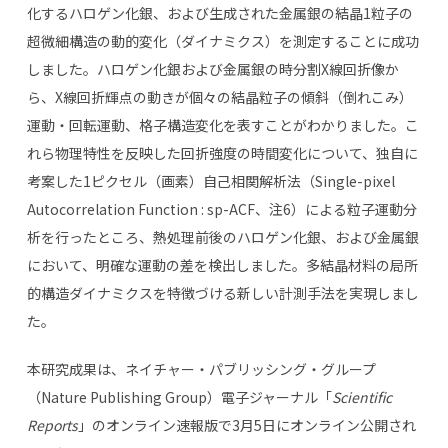
化するハロゲン化銀、および生成された金属銀の結晶1粒子の
超微細構造の動的変化（ダイナミクス）を測定することに成功
しました。ハロゲン化銀および金属銀の時分割X線回折像か
ら、X線回折輝点の動きが個々の結晶粒子の傾斜（倒れこみ）
運動・回転運動、格子構造変化を表すことがわかりました。こ
れら物理特性を反映した回折強度の時間変化について、独自に
考案した1ピクセル（画素）自己相関解析法（Single-pixel
Autocorrelation Function : sp-ACF、注6）による粒子運動分
析を行ったところ、熱処理前後のハロゲン化銀、および金属銀
において、明確な運動の差を検出しました。多結晶材料の局所
的構造ダイナミクスを特徴づける新しい計測手法を実現しまし
た。
本研究成果は、ネイチャー・パブリッシング・グループ
（Nature Publishing Group）電子ジャーナル「
Scientific
Reports
」のオンライン速報版で3月5日にオンライン公開され