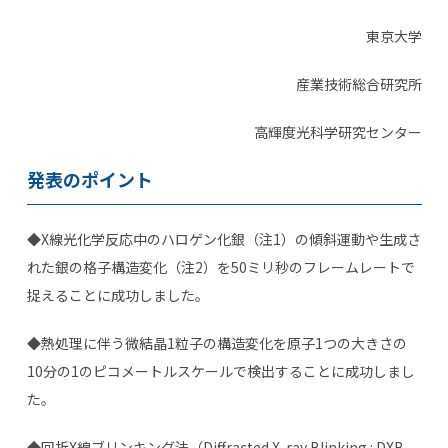
東京大学
産業技術総合研究所
高輝度光科学研究センター
発表のポイント
◆X線光化学反応中のハロゲン化銀（注1）の傾斜運動や生成さ
れた銀の格子構造変化（注2）を50ミリ秒のフレームレートで
捉えることに成功しました。
◆熱処理に伴う微結晶1粒子の構造変化を原子1つの大きさの
10分の1のピコメートルスケールで検出することに成功しまし
た。
◆回折X線ブリンキング法（Diffracted X-ray Blinking : DXB、