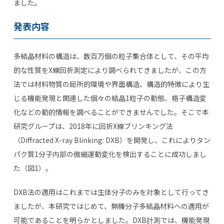
ました。
発表内容
多結晶材料の構造は、数百万個の粒子集合体として、その平均
的な性質をX線回折測定により調べられてきましたが、この方
法では材料物質の局所的環境や界面構造、構造的特徴により生
じる機能発現と関連した個々の結晶1粒子の動態、格子構造変
化などの動的情報を調べることができませんでした。そこで本
研究グループは、2018年に回折X線ブリンキング法
（Diffracted X-ray Blinking: DXB）を開発し、これによりタン
パク質1分子内部の微細運動変化を検出することに成功しまし
た（図1）。
DXB法の適用はこれまでは生体分子のみを対象として行ってき
ましたが、本研究ではじめて、無機分子多結晶材料への適用が
可能であることを明らかとしました。DXB計測では、機能発現