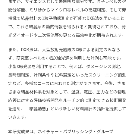
ますが、サイエンスとして未解明な部分です。原子レベルの空
間分解能、ミリ秒からマイクロ秒レベルの高速測定、そして非
標識で結晶材料の1粒子動態測定が可能なDXB法を用いること
で、これら結晶系の動的情報を得られると期待されており、発
光ダイオードや二次電池等の更なる高効率化が期待されます。
また、DXB法は、大型放射光施設のX線による測定のみなら
ず、研究室レベルの小型X線光源を利用した計測も可能です。
小型X線光源を利用することで、例えば、ダメージレス測定、
長時間測定、計測条件や試料選定といったスクリーニング的測
定など、多様なニーズに合わせた測定ができます。今後、さま
ざまな結晶材料系を対象として、温度、電圧、圧力などの物理
応答に対する評価技術開発をルーチン的に測定できる技術開発
を進め、「結晶動態」という新しい材料設計の指針を提供して
いきます。
本研究成果は、ネイチャー・パブリッシング・グループ