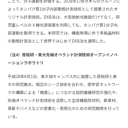
ことで、分子運動を評価する。
2018
年に佐々木らのグループに
よってタンパク質
1
分子内部動態計測技術として提案されたオ
リジナル計測技術。
DXB
法は、大型放射光施設だけでなく、研
究室レベルのＸ線光源装置を利用しても、タンパク質
1
分子内
部運動を取得できる。本研究では、機能発現に伴う多結晶材料
の動態計測法として世界ではじめて
DXB
法を適用した。
（注
4
）産総研・東大先端オペランド計測技術オープンイノベ
ーションラボラトリ
平成
28
年
6
月
1
日、東大柏キャンパス内に設置した産総研と東
大の研究拠点。相互のシーズ技術を合わせ、産学官ネットワー
クの構築による「橋渡し」につながる目的基礎研究の強化や、
先端オペランド計測技術を活用した生体機能性材料、新素材、
革新デバイスなどの産業化・実用化のための研究開発を行って
いる。