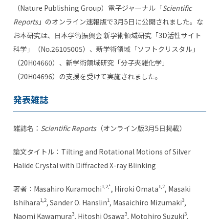
（Nature Publishing Group）電子ジャーナル「
Scientific
Reports
」のオンライン速報版で3月5日に公開されました。な
お本研究は、日本学術振興会 新学術領域研究「3D活性サイト
科学」（No.26105005）、新学術領域「ソフトクリスタル」
（20H04660）、新学術領域研究「分子夾雑化学」
（20H04696）の支援を受けて実施されました。
発表雑誌
雑誌名：
Scientific Reports
（オンライン版3月5日掲載）
論文タイトル：Tilting and Rotational Motions of Silver
Halide Crystal with Diffracted X-ray Blinking
1,2,*
1,2
著者：
Masahiro Kuramochi
, Hiroki Omata
, Masaki
1,2
1
3
Ishihara
, Sander O. Hanslin
, Masaichiro Mizumaki
,
3
3
3
Naomi Kawamura
, Hitoshi Osawa
, Motohiro Suzuki
,