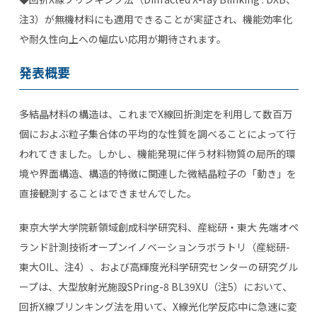
注3）が無機材料にも適用できることが実証され、機能効率化
や耐久性向上への幅広い応用が期待されます。
発表概要
多結晶材料の構造は、これまでX線回折測定を利用して数百万
個におよぶ粒子集合体の平均的な性質を調べることによって行
われてきました。しかし、機能発現に伴う材料物質の局所的環
境や界面構造、構造的特徴に関連した微結晶粒子の「動き」を
直接観測することはできませんでした。
東京大学大学院新領域創成科学研究科、産総研・東大 先端オペ
ランド計測技術オープンイノベーションラボラトリ（産総研-
東大OIL、注4）、および高輝度光科学研究センターの研究グル
ープは、大型放射光施設SPring-8 BL39XU（注5）において、
回折X線ブリンキング法を用いて、X線光化学反応中に急速に変