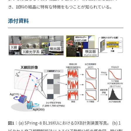
き、試料の結晶に特有な特徴をもつことが知られている。
添付資料
図
1
：(a) SPring-8 BL39XUにおけるDXB計測装置写真。
(b) 1
ピクセル自己相関解析法による分子動態分析の概念図。時分割