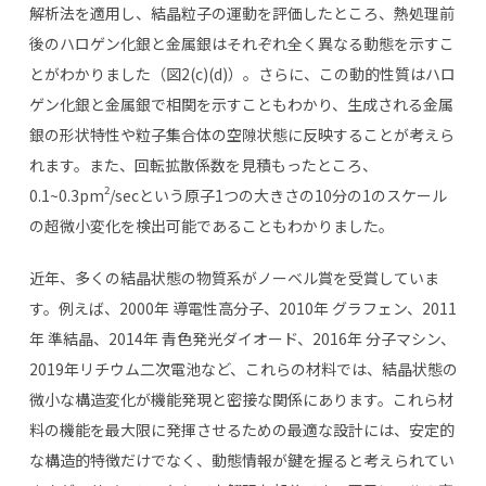
解析法を適用し、結晶粒子の運動を評価したところ、熱処理前
後のハロゲン化銀と金属銀はそれぞれ全く異なる動態を示すこ
とがわかりました（図2(c)(d)）。さらに、この動的性質はハロ
ゲン化銀と金属銀で相関を示すこともわかり、生成される金属
銀の形状特性や粒子集合体の空隙状態に反映することが考えら
れます。また、回転拡散係数を見積もったところ、
2
0.1~0.3pm
/secという原子1つの大きさの10分の1のスケール
の超微小変化を検出可能であることもわかりました。
近年、多くの結晶状態の物質系がノーベル賞を受賞していま
す。例えば、2000年 導電性高分子、2010年 グラフェン、2011
年 準結晶、2014年 青色発光ダイオード、2016年 分子マシン、
2019年リチウム二次電池など、これらの材料では、結晶状態の
微小な構造変化が機能発現と密接な関係にあります。これら材
料の機能を最大限に発揮させるための最適な設計には、安定的
な構造的特徴だけでなく、動態情報が鍵を握ると考えられてい