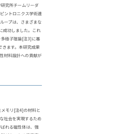
学研究所チームリーダ
ピントロニクス学術連
ループは、さまざまな
に成功しました。これ
ー多極子理論
[
注
3]
に基
できます。本研究成果
性材料設計への貢献が
性メモリ
[
注
4]
の材料と
な社会を実現するため
呼ばれる磁性体は、強