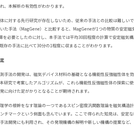
れ、本解析の有効性がわかります。
体に対する先行研究が存在しないため、従来の手法との比較は難しいで
いた手法（
MagGene
）と比較すると、
MagGene
が
1
つの物質の安定磁
算を必要としたのに対し、本手法では平均
30
回程度の計算で安定磁気構
既存の手法に比べて30分の
1
程度に収まることがわかります。
定
測手法の開発は、磁気デバイス材料の基礎となる機能性反強磁性体を効
本研究で考案したアルゴリズムが、これら機能性反強磁性体の探索に使
発に向けた足がかりとなることが期待されます。
理学の根幹をなす理論の一つであるスピン密度汎関数理論を磁気構造計
ンチマークという側面も含んでいます。ここで得られた知見は、安定な
手法開発にも利用され、その発現機構の解明や新しい機構の提案など、