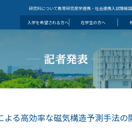
研究科について
教育
研究
産学連携・社会連携
入試情報
入学を希望される方へ
在学生の方へ
記者発表
による高効率な磁気構造予測手法の