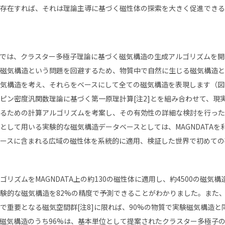
存在すれば、それは理論主導に基づく磁性体の探索を大きく促進できる
では、クラスター多極子理論に基づく磁気構造の生成アルゴリズムを開
磁気構造という問題を回避するため、物質中で自然に生じる磁気構造と
気構造を考え、それらをベースにして全ての磁気構造を表現します（図
ピン密度汎関数理論に基づく第一原理計算
[
注
2]
とを組み合わせて、現
るための計算アルゴリズムを考案し、その有効性の詳細な検討を行った
として用いる実験的な磁気構造データベースとしては、
MAGNDATA
を
ースに含まれる広域の磁性体を系統的に適用、検証した世界で初めての
ゴリズムを
MAGNDATA
上の約
130
の磁性体に適用し、約
4500
の磁気構
験的な磁気構造を
82%
の精度で予測できることがわかりました。また
で重要となる磁気空間群
[
注
8]
に限れば、
90%
の物質で実験磁気構造と
磁気構造のうち
96%
は、基本単位として提案されたクラスター多極子