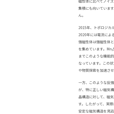
磁性体に比べてノイズ
集積にも向いています
ん。
2015年、トポロジカ
2020
年には電流によ
強磁性体は強磁性体と
を集めています。
Mn
3
までこのような機能的
なっています。この状
や物質探索を加速させ
一方、このような反強
が、特に正しい磁気構
晶構造に対して、磁気
す。したがって、実際
安定な磁気構造を見逃