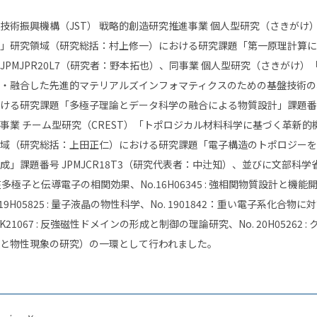
技術振興機構（
JST
） 戦略的創造研究推進事業 個人型研究（さきがけ
」研究領域（研究総括：村上修一）における研究課題「第一原理計算に
JPMJPR20L7
（研究者：野本拓也）、同事業 個人型研究（さきがけ）
・融合した先進的マテリアルズインフォマティクスのための基盤技術の
ける研究課題「多極子理論とデータ科学の融合による物質設計」課題番
事業 チーム型研究（
CREST
）「トポロジカル材料科学に基づく革新的
域（研究総括：上田正仁）における研究課題「電子構造のトポロジーを
成」課題番号
JPMJCR18T3
（研究代表者：中辻知）、並びに文部科学省
在多極子と伝導電子の相関効果、
No.16H06345
: 強相関物質設計と機能
 19H05825 :
量子液晶の物性科学、
No. 1901842
：重い電子系化合物に対
0K21067 :
反強磁性ドメインの形成と制御の理論研究、
No. 20H05262 :
と物性現象の研究）の一環として行われました。