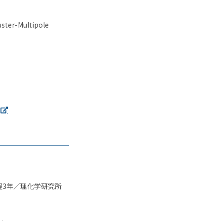
uster-Multipole
程
3
年／理化学研究所