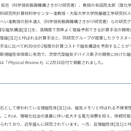
 拓也（科学技術振興機構さきがけ研究者）、教授の有田亮太郎（理化
料研究所計算材料学センター准教授・大阪大学大学院基礎工学研究科ス
へい准教授の鈴木通人（科学技術振興機構さきがけ研究者）らの研究グ
雑な磁気構造
[
注
1]
を、高精度で効率よく理論予測できる計算手法の開発
理論
[
注
2]
と呼ばれる計算手法と、同研究グループが提案したクラスタ
手法に比べて約
30
分の
1
程度の計算コストで磁気構造を予測することが
新規磁性体探索に有効で、次世代型磁気デバイス素子の開発に向けた磁
は「
Physical Review X
」に
2
月
16
日付で掲載されました。
石として使われている強磁性体
[
注
1]
は、磁気メモリと呼ばれる不揮発
。これは、情報化社会の進展に伴い拡大する電力消費を抑え、持続可能
られており、近年盛んに研究されています。一方、反強磁性体
[
注
1]
と