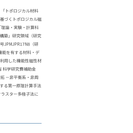
）「トポロジカル材料
基づくトポロジカル磁
「理論・実験・計算科
構築」研究領域（研究
号
JPMJPR17N8
（研
機能を有する材料・デ
利用した機能性磁性材
 科学研究費補助金
開拓 －非平衡系・非周
する第一原理計算手法
クラスター多極子法に