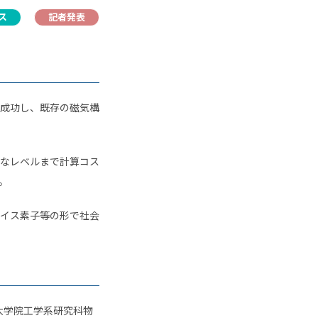
ス
記者発表
成功し、既存の磁気構
なレベルまで計算コス
。
イス素子等の形で社会
大学院工学系研究科物