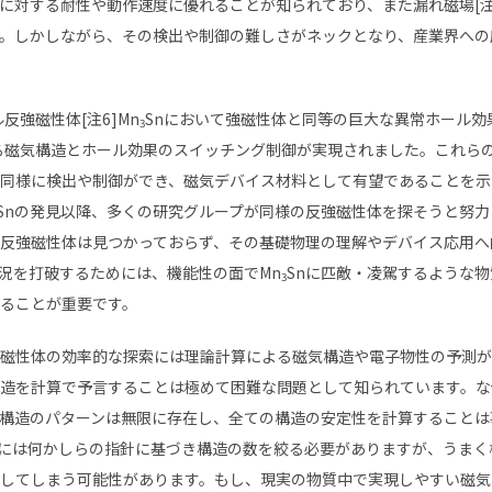
に対する耐性や動作速度に優れることが知られており、また漏れ磁場
[
。しかしながら、その検出や制御の難しさがネックとなり、産業界への
ル反強磁性体
[
注
6]Mn
Sn
において強磁性体と同等の巨大な異常ホール効
3
る磁気構造とホール効果のスイッチング制御が実現されました。これら
同様に検出や制御ができ、磁気デバイス材料として有望であることを示
Sn
の発見以降、多くの研究グループが同様の反強磁性体を探そうと努力
反強磁性体は見つかっておらず、その基礎物理の理解やデバイス応用へ
況を打破するためには、機能性の面で
Mn
Sn
に匹敵・凌駕するような物
3
ることが重要です。
磁性体の効率的な探索には理論計算による磁気構造や電子物性の予測が
造を計算で予言することは極めて困難な問題として知られています。な
構造のパターンは無限に存在し、全ての構造の安定性を計算することは
には何かしらの指針に基づき構造の数を絞る必要がありますが、うまく
してしまう可能性があります。もし、現実の物質中で実現しやすい磁気