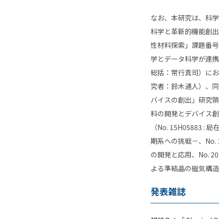
なお、本研究は、科学
科学と革新的機能創出
性材料探索」課題番号
学とデータ科学が連携
総括：常行真司）にお
究者：鈴木通人）、同
バイスの創出」研究領
料の開発とデバイス創
（
No. 15H05883 :
局
期系への挑戦－、
No.
の開発と応用、
No. 2
よる準結晶の磁気構造
発表雑誌