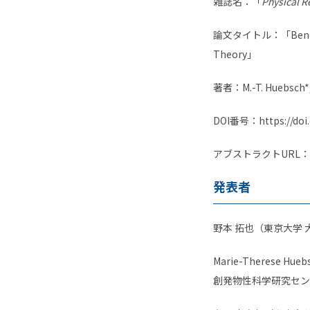
雑誌名：「
Physical R
論文タイトル：「
Benc
Theory
」
著者：
M.-T. Huebsch*,
DOI番号：
https://do
アブストラクト
URL
：
発表者
野本
拓也（東京大学 
Marie-Theres
創発物性科学研究セン