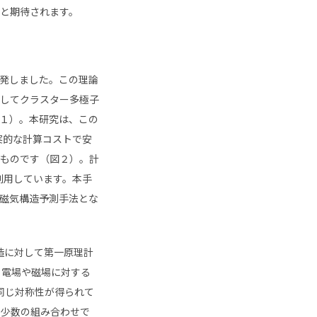
と期待されます。
発しました。この理論
してクラスター多極子
１）。本研究は、この
実的な計算コストで安
ものです（図２）。計
利用しています。本手
磁気構造予測手法とな
造に対して第一原理計
、電場や磁場に対する
同じ対称性が得られて
の少数の組み合わせで