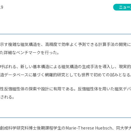
19
ニュー
示す複雑な磁気構造を、高精度で効率よく予測できる計算手法の開発に
た詳細なベンチマークを行った。
呼ばれる、新しい基本構造による磁気構造の生成手法を導入し、現実的
造データベースに基づく網羅的研究としても世界で初めての試みとなる
性反強磁性体の探索や設計に有用である。反強磁性体を用いた磁気デバ
される。
創成科学研究科博士後期課程学生の
Marie-Therese Huebsch
、同大学