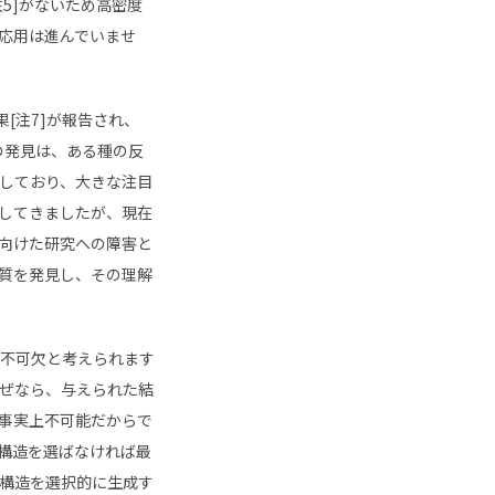
注
5]
がないため高密度
応用は進んでいませ
果
[
注
7]
が報告され、
の発見は、ある種の反
しており、大きな注目
してきましたが、現在
向けた研究への障害と
質を発見し、その理解
不可欠と考えられます
ぜなら、与えられた結
事実上不可能だからで
構造を選ばなければ最
構造を選択的に生成す