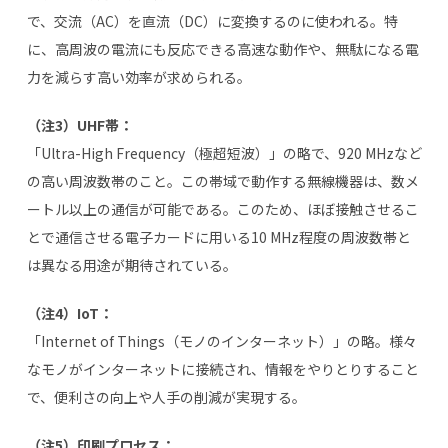
で、交流（
AC
）を直流（
DC
）に変換するのに使われる。特
に、高周波の電流にも反応できる高速な動作や、無駄になる電
力を減らす高い効率が求められる。
（注3）UHF帯：
「
Ultra-High Frequency
（極超短波）」の略で、
920 MHz
など
の高い周波数帯のこと。この帯域で動作する無線機器は、数メ
ートル以上の通信が可能である。このため、ほぼ接触させるこ
とで通信させる電子カードに用いる
10 MHz
程度の周波数帯と
は異なる用途が期待されている。
（注4）IoT：
「
Internet of Things
（モノのインターネット）」の略。様々
なモノがインターネットに接続され、情報をやりとりすること
で、便利さの向上や人手の削減が実現する。
（注5）印刷プロセス：