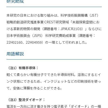
研究助成
本研究の日本における取り組みは、科学技術振興機構（
JST
）
戦略的創造研究推進事業
CREST
研究領域「未踏探索空間にお
ける革新的物質の開発（課題番号：
JPMJCR21O3
）」ならびに
日本学術振興会（
JSPS
） 科学研究費助成事業（課題番号：
22H02160
、
22H04959
）の一環として行われました。
用語解説
（注1）有機半導体：
軽くて柔らかい有機分子でできた半導体材料。溶液にするとイ
ンク状態にできるため、インクジェットなどの印刷技術を使っ
て、安価に薄膜を作ることができる。
（注2）整流ダイオード：
電流を一方向に流す働きを持つ電子素子「ダイオード」の一種