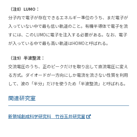
（注8）LUMO：
分子内で電子が存在できるエネルギー準位のうち、まだ電子が
入っていない中で最も低い軌道のこと。有機半導体で電子を流
すには、この
LUMO
に電子を注入する必要がある。なお、電子
が入っている中で最も高い軌道は
HOMO
と呼ばれる。
（注9）半波整流：
交流電圧のうち、正のピークだけを取り出して直流電圧に変え
る方式。ダイオードが一方向にしか電流を流さない性質を利用
して、波の「半分」だけを使うため「半波整流」と呼ばれる。
関連研究室
新領域創成科学研究科 竹谷玉井研究室