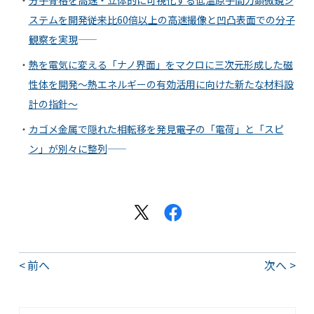
分子骨格を高速・立体的に可視化する低温原子間力顕微鏡シ
ステムを開発――従来比60倍以上の高速撮像と凹凸表面での分子
観察を実現――
熱を電気に変える「ナノ界面」をマクロに三次元形成した磁
性体を開発〜熱エネルギーの有効活用に向けた新たな材料設
計の指針〜
カゴメ金属で隠れた相転移を発見――電子の「電荷」と「スピ
ン」が別々に整列――
前へ
次へ