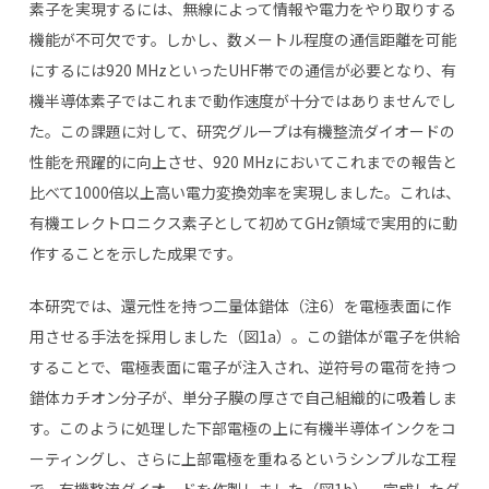
素子を実現するには、無線によって情報や電力をやり取りする
機能が不可欠です。しかし、数メートル程度の通信距離を可能
にするには
920 MHz
といった
UHF
帯での通信が必要となり、有
機半導体素子ではこれまで動作速度が十分ではありませんでし
た。この課題に対して、研究グループは有機整流ダイオードの
性能を飛躍的に向上させ、
920 MHz
においてこれまでの報告と
比べて
1000
倍以上高い電力変換効率を実現しました。これは、
有機エレクトロニクス素子として初めて
GHz
領域で実用的に動
作することを示した成果です。
本研究では、還元性を持つ二量体錯体（注
6
）を電極表面に作
用させる手法を採用しました（図
1a
）。この錯体が電子を供給
することで、電極表面に電子が注入され、逆符号の電荷を持つ
錯体カチオン分子が、単分子膜の厚さで自己組織的に吸着しま
す。このように処理した下部電極の上に有機半導体インクをコ
ーティングし、さらに上部電極を重ねるというシンプルな工程
で、有機整流ダイオードを作製しました（図
1b
）。完成したダ