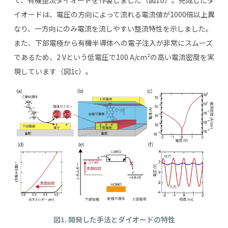
イオードは、電圧の方向によって流れる電流値が
1000
倍以上異
なり、一方向にのみ電流を流しやすい整流特性を示しました。
また、下部電極から有機半導体への電子注入が非常にスムーズ
であるため、
2 V
という低電圧で
100 A/cm²
の高い電流密度を実
現しています（図
1c
）。
図1. 開発した手法とダイオードの特性