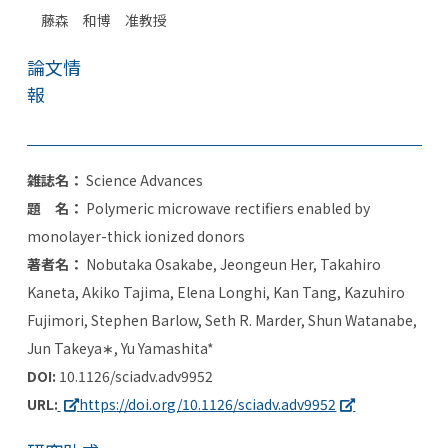
藤森 和博 准教授
論文情
報
雑誌名：
Science Advances
題 名：
Polymeric microwave rectifiers enabled by
monolayer-thick ionized donors
著者名：
Nobutaka Osakabe, Jeongeun Her, Takahiro
Kaneta, Akiko Tajima, Elena Longhi, Kan Tang, Kazuhiro
Fujimori, Stephen Barlow, Seth R. Marder, Shun Watanabe,
Jun Takeya∗, Yu Yamashita*
DOI:
10.1126/sciadv.adv9952
URL:
https://doi.org/10.1126/sciadv.adv9952