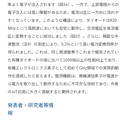
率よく電子が注入されます（図
1e
）。一方で、上部電極からの
電子注入には高い障壁があるため、電流は主に一方向に流れや
すくなっています。このような構造により、ダイオードは
920
MHz
という高周波においても安定に動作し、交流電圧を直流電
圧に変換することに成功しました（図
1f
）。さらに、精密な半
波整流（注
9
）の測定により、
5.2
％という高い電力変換効率が
得られました。これは、同じ周波数帯でこれまで報告されてい
た有機ダイオードの値に比べて
1000
倍以上の性能向上であり、
有機エレクトロニクス素子として初めて
GHz
領域での実用的動
作を達成したと言えます。整流機能は、無線通信素子が電波か
ら電力を取り出して動作するために不可欠な技術であり、今後
の
IoT
応用に大きく貢献すると期待されます。
発表者・研究者等情
報