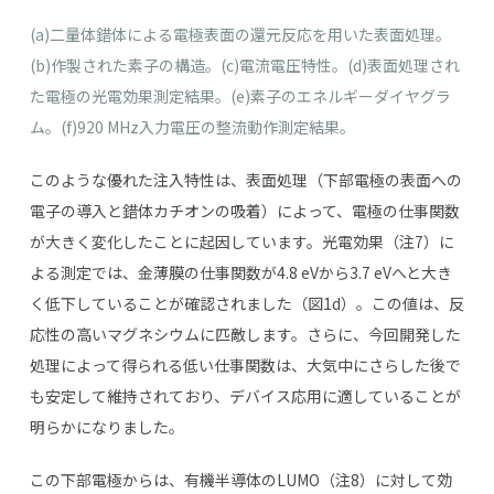
(a)二量体錯体による電極表面の還元反応を用いた表面処理。
(b)作製された素子の構造。(c)電流電圧特性。(d)表面処理され
た電極の光電効果測定結果。(e)素子のエネルギーダイヤグラ
ム。(f)920 MHz入力電圧の整流動作測定結果。
このような優れた注入特性は、表面処理（下部電極の表面への
電子の導入と錯体カチオンの吸着）によって、電極の仕事関数
が大きく変化したことに起因しています。光電効果（注
7
）に
よる測定では、金薄膜の仕事関数が
4.8 eV
から
3.7 eV
へと大き
く低下していることが確認されました（図
1d
）。この値は、反
応性の高いマグネシウムに匹敵します。さらに、今回開発した
処理によって得られる低い仕事関数は、大気中にさらした後で
も安定して維持されており、デバイス応用に適していることが
明らかになりました。
この下部電極からは、有機半導体の
LUMO
（注
8
）に対して効