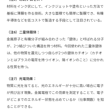
材料をインク状にして、インクジェットや塗布といった方法で
基板に薄膜を作る技術。大きな面積でも簡単に製膜でき、有機
半導体などを低コストで製造する手段として注目されている。
（注6）二量体錯体：
金属原子と有機分子が組み合わさった「錯体」と呼ばれる分子
が、
2
つ結びついた構造を持つ材料。今回使われた二量体錯体
は、他の物質を還元しつつ自らが
2
つの錯体カチオン（カチオ
ンとはプラスの電荷を持つイオン、陽イオンのこと）に分かれ
る性質を持つ。
（注7）光電効果：
物質に光を当てると、光のエネルギーが十分に高い場合に電子
が飛び出す現象。金属電極でこの効果を測定することで、電子
がどこまでのエネルギー状態を占めているか（仕事関数）を知
ることができる。