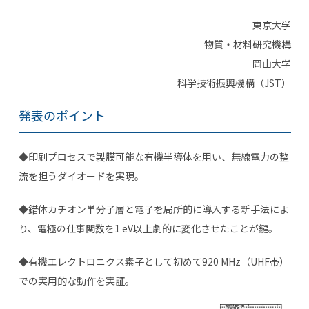
東京大学
物質・材料研究機構
岡山大学
科学技術振興機構（JST）
発表のポイント
◆印刷プロセスで製膜可能な有機半導体を用い、無線電力の整
流を担うダイオードを実現。
◆錯体カチオン単分子層と電子を局所的に導入する新手法によ
り、電極の仕事関数を
1 eV
以上劇的に変化させたことが鍵。
◆有機エレクトロニクス素子として初めて
920 MHz
（
UHF
帯）
での実用的な動作を実証。