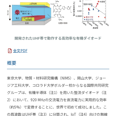
開発されたUHF帯で動作する高効率な有機ダイオード
全文PDF
概要
東京大学、物質・材料研究機構（
NIMS
）、岡山大学、ジョー
ジア工科大学、コロラド大学ボルダー校からなる国際共同研究
グループは、有機半導体（注
1
）を用いた整流ダイオード（注
2
）において、
920 MHz
の交流電力を直流電力に実用的な効率
（約
5%
）で変換することに、世界で初めて成功しました。こ
の周波数は
UHF
帯（注
3
）に分類され、
IoT
（注
4
）向けの無線