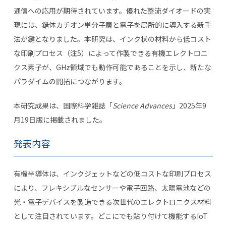
通信への応用が期待されています。優れた整流ダイオードの実
現には、錯体カチオン単分子層と電子を局所的に導入する新手
法が鍵となりました。本研究は、インク状の材料から低コスト
な印刷プロセス（注
5
）によって作製できる有機エレクトロニ
クス素子が、
GHz
領域でも動作可能であることを示し、新たな
パラダイムの開拓につながります。
本研究成果は、国際科学雑誌「
Science Advances
」
2025
年
9
月
19
日版に掲載されました。
発表内容
有機半導体は、インクジェットなどの低コストな印刷プロセス
により、フレキシブルなセンサーや電子回路、太陽電池などの
光・電子デバイスを製造できる次世代のエレクトロニクス材料
として注目されています。どこにでも貼り付けて機能する
IoT