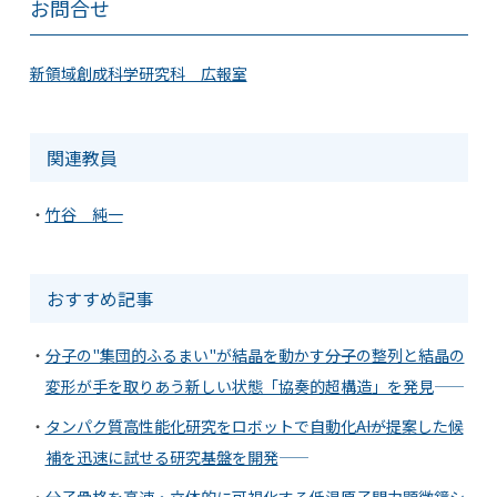
お問合せ
新領域創成科学研究科 広報室
関連教員
竹谷 純一
おすすめ記事
分子の"集団的ふるまい"が結晶を動かす――分子の整列と結晶の
変形が手を取りあう新しい状態「協奏的超構造」を発見――
タンパク質高性能化研究をロボットで自動化――AIが提案した候
補を迅速に試せる研究基盤を開発――