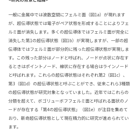
一般に金属中では波数空間にフェルミ面（図
1a
）が現れます
が、超伝導状態では電子がペア状態を形成することによりフェ
ルミ面が消失します。多くの超伝導体ではフェルミ面が完全に
消失した第
1
の超伝導状態（図
1b
）が実現しますが、一部の超
伝導体ではフェルミ面が部分的に残った超伝導状態が実現しま
す。この残った部分はノードと呼ばれ、ノードが点状に存在す
るときはポイントノード、線状に存在する場合はラインノード
と呼ばれます。これらの超伝導状態はそれぞれ第
2
（図
1c
）、
第
3
（図
1d
）の超伝導状態と呼ぶことができ、従来これら
3
種類
の超伝導状態が研究対象となっていました。近年ではこれらの
分類を超えて、ボゴリューボフフェルミ面と呼ばれる面状のノ
ードが存在する「第
4
の超伝導状態」（図
1e
）が注目を集めて
おり、新奇超伝導状態として現在精力的に研究が進められてい
ます。