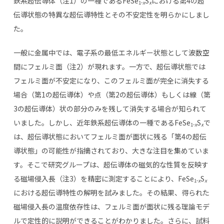
鉄系超伝導体（注
1
）の一種である
FeSe
S
における第
4
の超
1-
x
x
伝導状態の特異な超伝導特性とその不安定性を明らかにしまし
た。
一般に金属中では、電子系の最低エネルギー状態として波数空
間にフェルミ面（注
2
）が現れます。一方で、超伝導状態では
フェルミ面が不安定になり、このフェルミ面が完全に消失する
場合（第
1
の超伝導体）や点（第
2
の超伝導体）もしくは線（第
3
の超伝導体）状の部分のみを残して消失する場合が知られて
いました。しかし、近年鉄系超伝導体の一種である
FeSe
S
で
1-
x
x
は、超伝導状態においてフェルミ面が面状に残る「第
4
の超伝
導状態」の可能性が指摘されており、大きな注目を集めていま
す。そこで研究グループは、超伝導体の磁気的な性質を反映す
る磁場侵入長（注
3
）を精密に測定することにより、
FeSe
S
1-
x
x
における超伝導特性の解明を試みました。その結果、得られた
磁場侵入長の温度依存性は、フェルミ面が面状に残る理論モデ
ルで定性的に説明ができることがわかりました。さらに、試料