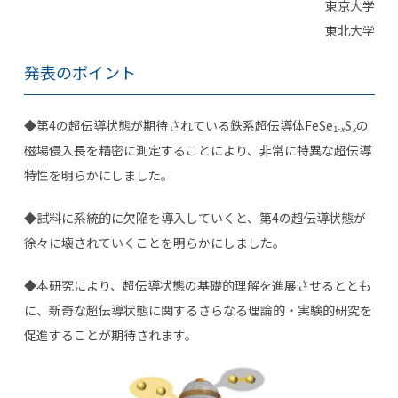
東京大学
東北大学
発表のポイント
◆第
4
の超伝導状態が期待されている鉄系超伝導体FeSe
S
の
1-
x
x
磁場侵入長を精密に測定することにより、非常に特異な超伝導
特性を明らかにしました。
◆試料に系統的に欠陥を導入していくと、第
4
の超伝導状態が
徐々に壊されていくことを明らかにしました。
◆本研究により、超伝導状態の基礎的理解を進展させるととも
に、新奇な超伝導状態に関するさらなる理論的・実験的研究を
促進することが期待されます。