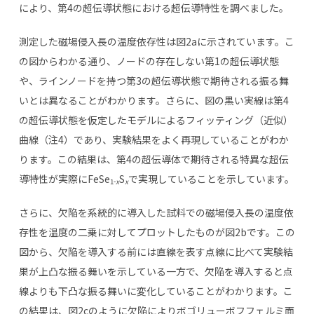
により、第
4
の超伝導状態における超伝導特性を調べました。
測定した磁場侵入長の温度依存性は図
2a
に示されています。こ
の図からわかる通り、ノードの存在しない第
1
の超伝導状態
や、ラインノードを持つ第
3
の超伝導状態で期待される振る舞
いとは異なることがわかります。さらに、図の黒い実線は第
4
の超伝導状態を仮定したモデルによるフィッティング（近似）
曲線（注
4
）であり、実験結果をよく再現していることがわか
ります。この結果は、第
4
の超伝導体で期待される特異な超伝
導特性が実際に
FeSe
S
で実現していることを示しています。
1-
x
x
さらに、欠陥を系統的に導入した試料での磁場侵入長の温度依
存性を温度の二乗に対してプロットしたものが図
2b
です。この
図から、欠陥を導入する前には直線を表す点線に比べて実験結
果が上凸な振る舞いを示している一方で、欠陥を導入すると点
線よりも下凸な振る舞いに変化していることがわかります。こ
の結果は、図
2c
のように欠陥によりボゴリューボフフェルミ面