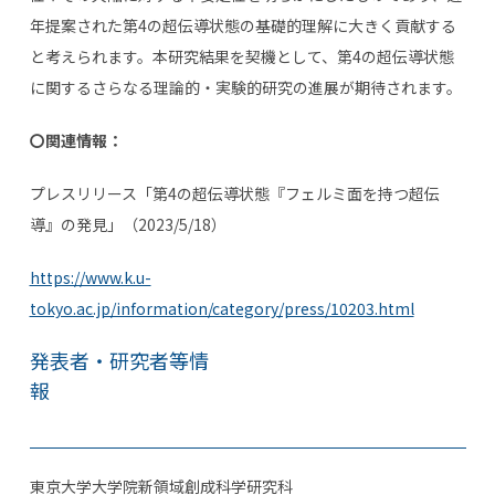
年提案された第
4
の超伝導状態の基礎的理解に大きく貢献する
と考えられます。本研究結果を契機として、第
4
の超伝導状態
に関するさらなる理論的・実験的研究の進展が期待されます。
〇関連情報：
プレスリリース「第
4
の超伝導状態『フェルミ面を持つ超伝
導』の発見」（
2023/5/18
）
https://www.k.u-
tokyo.ac.jp/information/category/press/10203.html
発表者・研究者等情
報
東京大学大学院新領域創成科学研究科