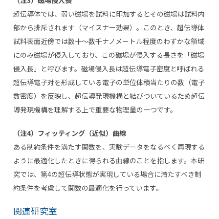
超伝導体では、弱い磁場を試料に印加するとその磁場は試料内
部から排斥されます（マイスナー効果）。このとき、超伝導体
試料表面近傍では数十～数千ナノメートル程度のわずかな領域
にのみ磁場が侵入しており、この磁場が侵入する長さを「磁場
侵入長」と呼びます。磁場侵入長は超伝導電子密度と呼ばれる
超伝導電子対を形成している電子の単位体積当たりの数（電子
数密度）を反映し、超伝導発現機構と結びついているため超伝
導発現機構を理解する上で重要な物理量の一つです。
（注4）フィッティング（近似）曲線
ある制約条件を満たす関数を、実験データをなるべく再現する
ように最適化したときに得られる曲線のことを指します。本研
究では、第
4
の超伝導状態が実現している場合に満たすべき制
約条件を考慮して関数の最適化を行っています。
関連研究室