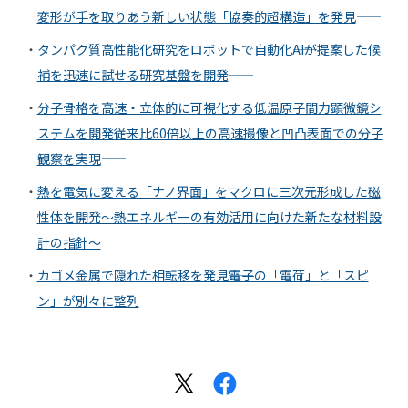
変形が手を取りあう新しい状態「協奏的超構造」を発見――
タンパク質高性能化研究をロボットで自動化――AIが提案した候
補を迅速に試せる研究基盤を開発――
分子骨格を高速・立体的に可視化する低温原子間力顕微鏡シ
ステムを開発――従来比60倍以上の高速撮像と凹凸表面での分子
観察を実現――
熱を電気に変える「ナノ界面」をマクロに三次元形成した磁
性体を開発〜熱エネルギーの有効活用に向けた新たな材料設
計の指針〜
カゴメ金属で隠れた相転移を発見――電子の「電荷」と「スピ
ン」が別々に整列――