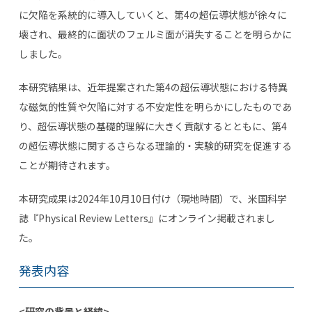
に欠陥を系統的に導入していくと、第
4
の超伝導状態が徐々に
壊され、最終的に面状のフェルミ面が消失することを明らかに
しました。
本研究結果は、近年提案された第
4
の超伝導状態における特異
な磁気的性質や欠陥に対する不安定性を明らかにしたものであ
り、超伝導状態の基礎的理解に大きく貢献するとともに、第
4
の超伝導状態に関するさらなる理論的・実験的研究を促進する
ことが期待されます。
本研究成果は
2024
年
10
月
10
日付け（現地時間）で、米国科学
誌『
Physical Review Letters
』にオンライン掲載されまし
た。
発表内容
<研究の背景と経緯>