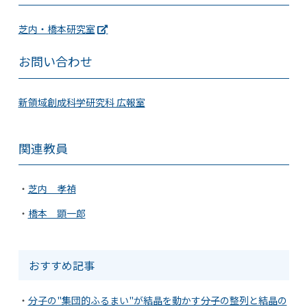
芝内・橋本研究室
お問い合わせ
新領域創成科学研究科 広報室
関連教員
芝内 孝禎
橋本 顕一郎
おすすめ記事
分子の"集団的ふるまい"が結晶を動かす――分子の整列と結晶の