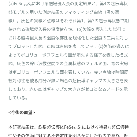
(a)FeSe
S
における磁場侵入長の測定結果と、第4の超伝導状
1-
x
x
態モデルを用いた測定結果のフィッティング曲線（黒の実
線）。灰色の実線と点線はそれぞれ第1、第3の超伝導状態で期
待される磁場侵入長の温度依存性。(b)欠陥を導入した試料に
おける磁場侵入長の温度依存性を規格化した温度の二乗に対し
てプロットした図。点線は直線を表している。(c)欠陥の導入に
よってボゴリューボフフェルミ面が消失する様子を表した模式
図。灰色の線は波数空間での金属状態のフェルミ面、青の実線
はボゴリューボフフェルミ面を表している。赤い点線は時間反
転対称性を破る成分が無い場合の超伝導ギャップの大きさを表
しており、赤い点はギャップの大きさがゼロとなるノードを示
している。
<今後の展望>
本研究結果は、鉄系超伝導体
FeSe
S
における特異な超伝導特
1-
x
x
性やその欠陥に対する不安定性を明らかにしたものであり、近