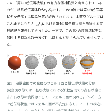
この「第
4
の超伝導状態」の有力な候補物質と考えられている
のが、鉄系超伝導体
FeSe
S
です。この物質では第
4
の超伝導
1-
x
x
状態を示唆する理論計算が報告されており、本研究グループは
これまでにも
FeSe
S
における第
4
の超伝導状態を示唆する実
1-
x
x
験結果を報告してきました。一方で、この第
4
の超伝導状態に
起因する特異な超伝導特性はほとんど調べられていませんでし
た。
図1：波数空間での金属のフェルミ面と超伝導状態の分類
(a)金属状態では、基底状態における波数空間での占有状態と
非占有状態の境界線として、フェルミ面が現れる。(b-e)一方
で超伝導状態ではフェルミ面が不安定になり、ノードの構造に
よってノードの存在しない第1の超伝導状態(b)、ポイントノー