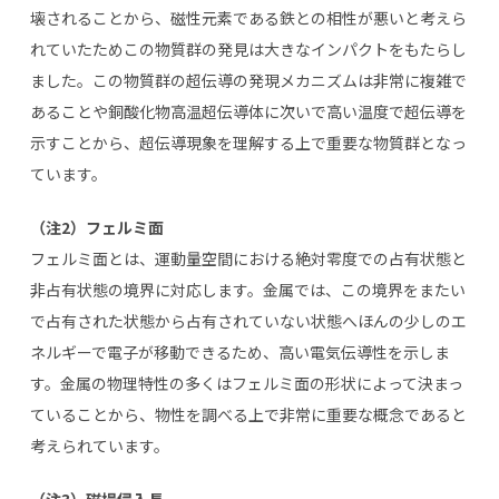
壊されることから、磁性元素である鉄との相性が悪いと考えら
れていたためこの物質群の発見は大きなインパクトをもたらし
ました。この物質群の超伝導の発現メカニズムは非常に複雑で
あることや銅酸化物高温超伝導体に次いで高い温度で超伝導を
示すことから、超伝導現象を理解する上で重要な物質群となっ
ています。
（注2）フェルミ面
フェルミ面とは、運動量空間における絶対零度での占有状態と
非占有状態の境界に対応します。金属では、この境界をまたい
で占有された状態から占有されていない状態へほんの少しのエ
ネルギーで電子が移動できるため、高い電気伝導性を示しま
す。金属の物理特性の多くはフェルミ面の形状によって決まっ
ていることから、物性を調べる上で非常に重要な概念であると
考えられています。
（注3）磁場侵入長