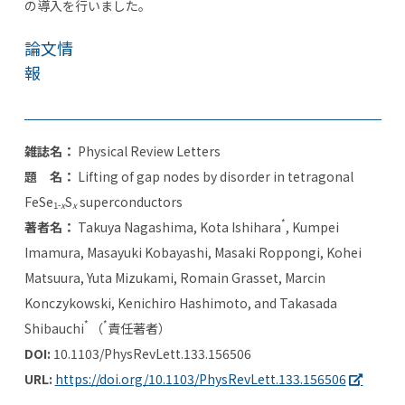
の導入を行いました。
論文情
報
雑誌名：
Physical Review Letters
題 名：
Lifting of gap nodes by disorder in tetragonal
FeSe
S
superconductors
1-
x
x
*
著者名：
Takuya Nagashima, Kota Ishihara
, Kumpei
Imamura, Masayuki Kobayashi, Masaki Roppongi, Kohei
Matsuura, Yuta Mizukami, Romain Grasset, Marcin
Konczykowski, Kenichiro Hashimoto, and Takasada
*
*
Shibauchi
（
責任著者）
DOI:
10.1103/PhysRevLett.133.156506
URL:
https://doi.org/10.1103/PhysRevLett.133.156506