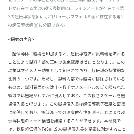
ドが存在する第2の超伝導状態(c)、ラインノードが存在する第
3の超伝導状態(d)、ボゴリューボフフェルミ面が存在する第4
の超伝導状態(e)に分類できる。
<研究の内容>
超伝導体に磁場を印加すると、超伝導電流が試料端を流れる
ことにより試料内部の正味の磁束密度はゼロとなります。この
現象はマイスナー効果として知られており、超伝導の特徴的な
性質の一つです。ただし、試料内部では磁場が排除されている
ものの、試料表面から数十～数千ナノメートルのごく限られた
領域では磁場がわずかに侵入しており、この長さスケールを磁
場侵入長と呼びます。この磁場侵入長は超伝導電子密度と密接
に関係しており、極低温下での温度依存性を測ることにより超
伝導状態のノード構造を議論することができます。本研究で
は、鉄系超伝導体
FeSe
S
の磁場侵入長を精密に測定すること
1-
x
x