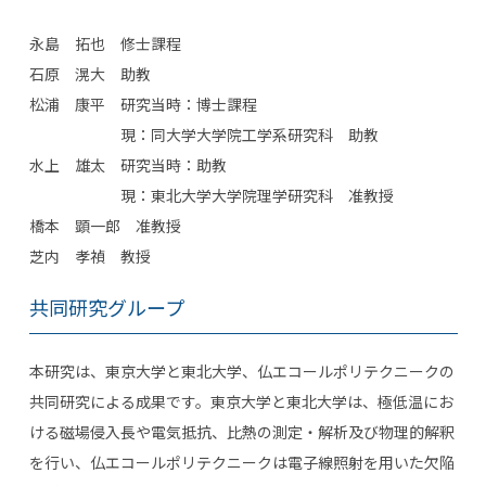
永島 拓也 修士課程
石原 滉大 助教
松浦 康平 研究当時：博士課程
現：同大学大学院工学系研究科 助教
水上 雄太 研究当時：助教
現：東北大学大学院理学研究科 准教授
橋本 顕一郎 准教授
芝内 孝禎 教授
共同研究グループ
本研究は、東京大学と東北大学、仏エコールポリテクニークの
共同研究による成果です。東京大学と東北大学は、極低温にお
ける磁場侵入長や電気抵抗、比熱の測定・解析及び物理的解釈
を行い、仏エコールポリテクニークは電子線照射を用いた欠陥