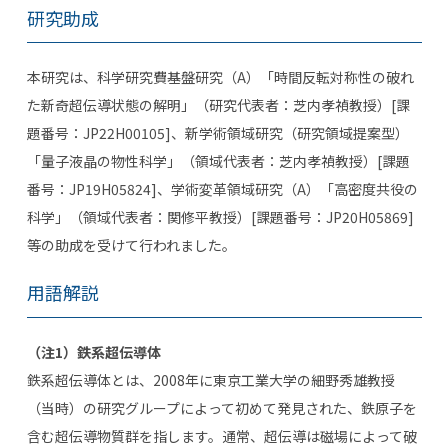
研究助成
本研究は、科学研究費基盤研究（
A
）「時間反転対称性の破れ
た新奇超伝導状態の解明」（研究代表者：芝内孝禎教授）
[
課
題番号：
JP22H00105]
、新学術領域研究（研究領域提案型）
「量子液晶の物性科学」（領域代表者：芝内孝禎教授）
[
課題
番号：
JP19H05824]
、学術変革領域研究（
A
）「高密度共役の
科学」（領域代表者：関修平教授）
[
課題番号：
JP20H05869]
等の助成を受けて行われました。
用語解説
（注1）鉄系超伝導体
鉄系超伝導体とは、
2008
年に東京工業大学の細野秀雄教授
（当時）の研究グループによって初めて発見された、鉄原子を
含む超伝導物質群を指します。通常、超伝導は磁場によって破