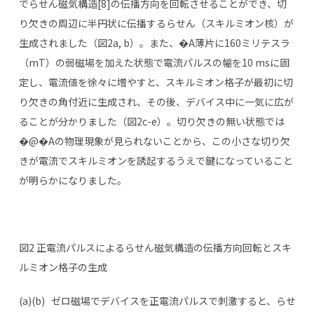
でらせん磁気構造[8]の伝播方向を回転させることができ、切
り欠きの周辺に半円状に伝播するらせん（スキルミオン核）が
生成されました（図2a, b）。また、�A薄片に160ミリテスラ
（mT）の弱磁場を加えた状態で電流パルスの幅を10 msに固
定し、電流値を徐々に増やすと、スキルミオン格子が最初に切
り欠きの角付近に生成され、その後、デバイス中に一気に広が
ることが分かりました（図2c-e）。切り欠きの無い状態では
�@�Aの物理現象が見られないことから、この小さな切り欠
きが電流でスキルミオンを誘起するうえで鍵になっていること
が明らかになりました。
図2 正電流パルスによるらせん磁気構造の伝播方向回転とスキ
ルミオン格子の生成
(a)(b) ゼロ磁場でデバイスを正電流パルスで刺激すると、らせ