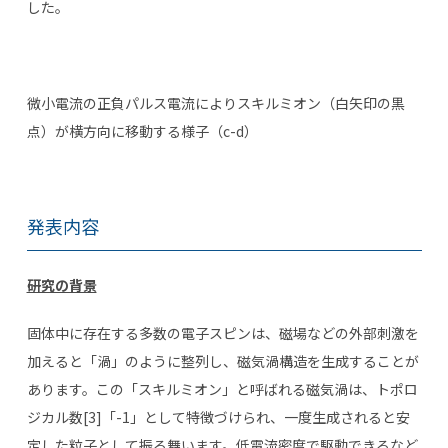
した。
微小電流の正負パルス電流によりスキルミオン（白矢印の黒
点）が横方向に移動する様子（c-d）
発表内容
研究の背景
固体中に存在する多数の電子スピンは、磁場などの外部刺激を
加えると「渦」のように整列し、磁気渦構造を生成することが
あります。この「スキルミオン」と呼ばれる磁気渦は、トポロ
ジカル数[3]「-1」として特徴づけられ、一度生成されると安
定した粒子として振る舞います。低電流密度で駆動できるなど