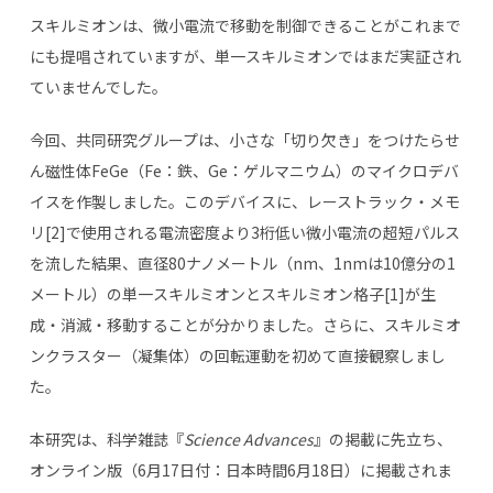
スキルミオンは、微小電流で移動を制御できることがこれまで
にも提唱されていますが、単一スキルミオンではまだ実証され
ていませんでした。
今回、共同研究グループは、小さな「切り欠き」をつけたらせ
ん磁性体FeGe（Fe：鉄、Ge：ゲルマニウム）のマイクロデバ
イスを作製しました。このデバイスに、レーストラック・メモ
リ[2]で使用される電流密度より3桁低い微小電流の超短パルス
を流した結果、直径80ナノメートル（nm、1nmは10億分の1
メートル）の単一スキルミオンとスキルミオン格子[1]が生
成・消滅・移動することが分かりました。さらに、スキルミオ
ンクラスター（凝集体）の回転運動を初めて直接観察しまし
た。
本研究は、科学雑誌『
Science Advances
』の掲載に先立ち、
オンライン版（6月17日付：日本時間6月18日）に掲載されま