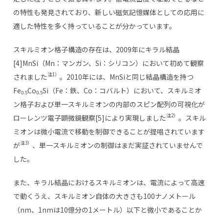
の特性も発見されており、新しい磁気記憶媒体としての応用に
適した特性を多く持っていることが分かっています。
スキルミオン格子構造の存在は、2009年にキラル結晶
[4]MnSi（Mn：マンガン、Si：シリコン）において初めて観察
注1）
されました
。2010年には、MnSiと同じ結晶構造を持つ
Fe
Co
Si（Fe：鉄、Co：コバルト）において、スキルミオ
0.5
0.5
ン格子および単一スキルミオンの内部のスピン配列の可視化が
注2）
ローレンツ電子顕微鏡観察[5]により実現しました
。スキル
ミオンは微小電流で移動を制御できることが提唱されています
注3）
が
、単一スキルミオンの制御はまだ実証されていませんで
した。
また、キラル結晶におけるスキルミオンは、電流によって高速
で動くうえ、スキルミオン自体の大きさも100ナノメトール
（nm、1nmは10億分の1メートル）以下と微小であることか