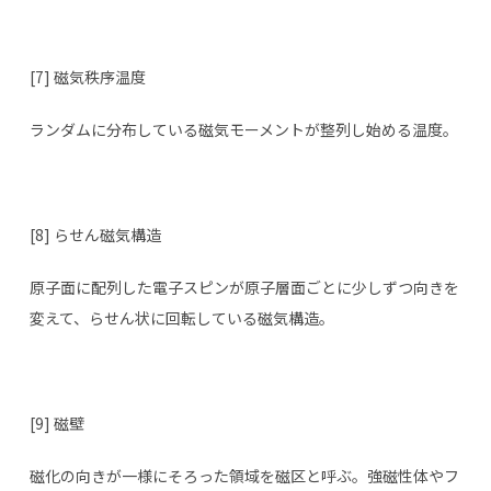
[7] 磁気秩序温度
ランダムに分布している磁気モーメントが整列し始める温度。
[8] らせん磁気構造
原子面に配列した電子スピンが原子層面ごとに少しずつ向きを
変えて、らせん状に回転している磁気構造。
[9] 磁壁
磁化の向きが一様にそろった領域を磁区と呼ぶ。強磁性体やフ