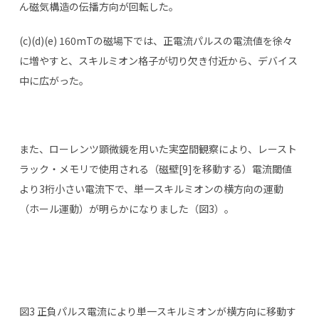
ん磁気構造の伝播方向が回転した。
(c)(d)(e) 160mTの磁場下では、正電流パルスの電流値を徐々
に増やすと、スキルミオン格子が切り欠き付近から、デバイス
中に広がった。
また、ローレンツ顕微鏡を用いた実空間観察により、レースト
ラック・メモリで使用される（磁壁[9]を移動する）電流閾値
より3桁小さい電流下で、単一スキルミオンの横方向の運動
（ホール運動）が明らかになりました（図3）。
図3 正負パルス電流により単一スキルミオンが横方向に移動す