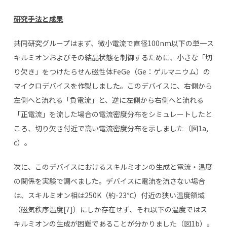
研究手法と成果
共同研究グループはまず、微小電流で直径100nm以下の単一ス
キルミオンおよびその結晶状態を制御するために、小さな「切
り欠き」をつけたらせん磁性体FeGe（Ge：ゲルマニウム）の
マイクロデバイスを作製しました。このデバイスに、右側から
左側へと流れる「負電流」と、逆に左側から右側へと流れる
「正電流」を流した場合の電流密度分布をシミュレートしたと
ころ、切り欠き付近で高い電流密度分布を示しました（図1a,
c）。
次に、このデバイスにおけるスキルミオンの生成と電流・温度
の関係を実験で調べました。デバイスに電流を流さない場合
は、スキルミオン相は250K（約-23℃）付近の狭い温度領域
（磁気秩序温度[7]）にしか存在せず、それ以下の温度ではス
キルミオンの生成が困難であることが分かりました（図1b）。