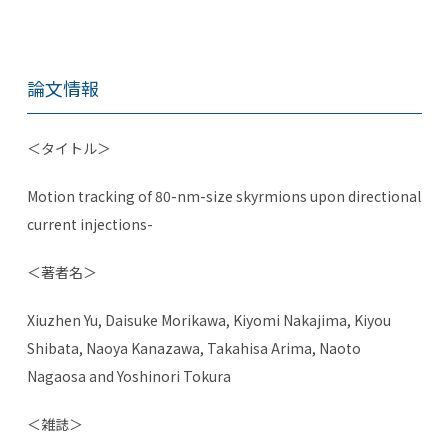
論文情報
＜タイトル＞
Motion tracking of 80-nm-size skyrmions upon directional
current injections-
＜著者名＞
Xiuzhen Yu, Daisuke Morikawa, Kiyomi Nakajima, Kiyou
Shibata, Naoya Kanazawa, Takahisa Arima, Naoto
Nagaosa and Yoshinori Tokura
＜雑誌＞