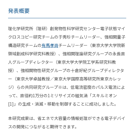
発表概要
理化学研究所（理研）創発物性科学研究センター電子状態マイ
クロスコピー研究チームの于秀珍チームリーダー、強相関量子
構造研究チームの
有馬孝尚
チームリーダー（東京大学大学院新
領域創成科学研究科教授）、強相関理論研究グループの永長直
人グループディレクター（東京大学大学院工学系研究科教
授）、強相関物性研究グループの十倉好紀グループディレクタ
ー（東京大学卓越教授／東京大学国際高等研究所東京カレッ
ジ）らの共同研究グループ※は、低電流密度のパルス電流によ
って、直径約1万分の1ミリサイズの磁気渦「スキルミオン
[1]」の生成・消滅・移動を制御することに成功しました。
本研究成果は、省エネで大容量の情報処理ができる電子デバイ
スの開発につながると期待できます。