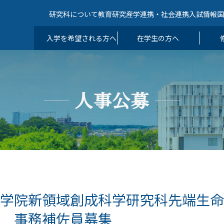
研究科について
教育
研究
産学連携・社会連携
入試情報
入学を希望される方へ
在学生の方へ
人事公募
大学院新領域創成科学研究科先端生
 事務補佐員募集