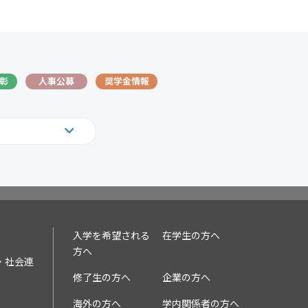
表彰
人事公募
奨学金情報
19
2018
10
2009
入学を希望される
在学生の方へ
方へ
・社会連
修了生の方へ
企業の方へ
海外の方へ
学内関係者の方へ