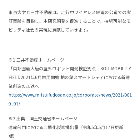
東京大学と三井不動産は、走行中ワイヤレス給電の公道での実
証実験を目指し、本研究開発を促進することで、持続可能なモ
ビリティ社会の実現に貢献していきます。
※1 三井不動産ホームページ
「首都圏最大級の屋外ロボット開発検証拠点
KOIL MOBILITY
FIELD
2021年
6
月供用開始 柏の葉スマートシティにおける新産
業創造の加速へ
https://www.mitsuifudosan.co.jp/corporate/news/2021/061
0_01/
※2 出典 国土交通省ホームページ
運輸部門における二酸化炭素排出量（令和
5
年
5
月
17
日更新
版）