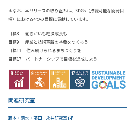
＊なお、本リリースの取り組みは、
SDGs
（持続可能な開発目
標）における
4
つの目標に貢献しています。
目標
8
働きがいも経済成長も
目標
9
産業と技術革新の基盤をつくろう
目標
11
住み続けられるまちづくりを
目標
17
パートナーシップで目標を達成しよう
関連研究室
藤本・清水・藤田・永井研究室