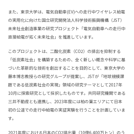
また、東京大学は、電気自動車
(EV)
への走行中ワイヤレス給電
の実用化に向けた国立研究開発法人科学技術振興機構（
JST
）
未来社会創造事業の研究プロジェクト「電気自動車への走行中
直接給電が拓く未来社会」を推進しています。
このプロジェクトは、二酸化炭素（
CO2
）の排出を抑制する
「低炭素社会」を構築するための、全く新しい概念や科学に基
づいた革新的な技術を創出することを目的として、東京大学の
藤本博志教授らの研究グループが提案し、
JST
が「地球規模課
題である低炭素社会の実現」領域の研究テーマとして
2017
年
10
月に探索研究として採択したものです。共同研究機関である
三井不動産とも連携し、
2023
年度には柏の葉エリアにて日本
初の公道での走行中給電の実証実験を行うことを計画していま
す。
2021年度における日本の
CO2
排出量（
10
億
6,400
万トン）のう