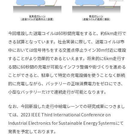
今回埋設した送電コイルは
60
秒間充電をすると、約
6km
走行で
きる試算となっています。社会実装に際して、送電コイルは市
中においては信号待ちをする交差点停止ライン
30m
付近に埋設
することがより効果的であるといえます。将来的に6km走行す
る間に
60
秒間の充電が可能なインフラ整備や街づくりを進める
ことができると、駐車して特定の充電設備を使うことなく断続
的に充電しながら、バッテリーの正味消費電力をゼロにでき、
小型なバッテリーだけで連続走行が可能となります。
なお、今回新設した走行中給電レーンでの研究成果につきまし
ては、
2023 IEEE Third International Conference on
Industrial Electronics for Sustainable Energy Systems
にて
発表を予定しております。