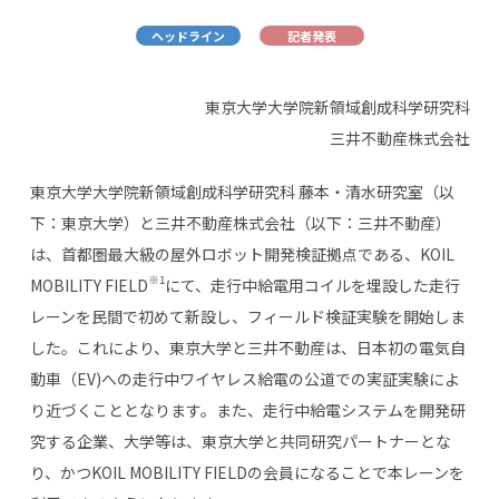
ヘッドライン
記者発表
東京大学大学院新領域創成科学研究科
三井不動産株式会社
東京大学大学院新領域創成科学研究科 藤本・清水研究室（以
下：東京大学）と三井不動産株式会社（以下：三井不動産）
は、首都圏最大級の屋外ロボット開発検証拠点である、
KOIL
※1
MOBILITY FIELD
にて、走行中給電用コイルを埋設した走行
レーンを民間で初めて新設し、フィールド検証実験を開始しま
した。これにより、東京大学と三井不動産は、日本初の電気自
動車（
EV)
への走行中ワイヤレス給電の公道での実証実験によ
り近づくこととなります。また、走行中給電システムを開発研
究する企業、大学等は、東京大学と共同研究パートナーとな
り、かつ
KOIL MOBILITY FIELD
の会員になることで本レーンを