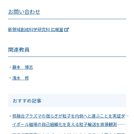
お問い合わせ
新領域創成科学研究科 広報室
関連教員
藤本 博志
清水 修
おすすめ記事
核融合プラズマの揺らぎが粒子を内側へと運ぶことを実証――ダ
イポール磁場の自己組織化を支える粒子輸送を直接観測――