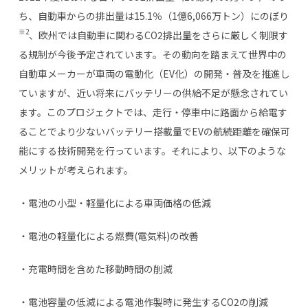
ち、自動車からの排出量は
15.1
％（
1
億
6,066
万トン）にのぼり
※2
、欧州では自動車に関わる
CO2
排出量をさらに厳しく制限す
る規制が今後予定されています。その動向を踏まえて世界中の
自動車メーカーが車両の電動化（
EV
化）の開発・普及を推進し
ていますが、近い将来にバッテリーの供給不足が懸念されてい
ます。このプロジェクトでは、走行・停車中に路面から給電す
ることでより少ないバッテリー搭載量で
EV
の航続距離を確保可
能にする技術開発を行っています。それにより、以下のような
メリットが考えられます。
・電池の小型・軽量化による車両価格の低減
・電池の軽量化による燃費
(
電気料
)
の改善
・充電時間を含めた移動時間の削減
・電池容量の低減による電池作製時に発生する
CO2
の削減