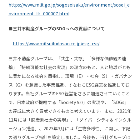
https://www.mlit.go.jp/sogoseisaku/environment/sosei_e
nvironment_tk_000007.html
■三井不動産グループの
SDG
ｓへの貢献について
https://www.mitsuifudosan.co.jp/esg_csr/
三井不動産グループは、「共生・共存」「多様な価値観の連
繋」「持続可能な社会の実現」の理念のもと、人と地球がとも
に豊かになる社会を目指し、環境（
E
）・社会（
S
）・ガバナン
ス（
G
）を意識した事業推進、すなわち
ESG
経営を推進してお
ります。当社グループの
ESG
経営をさらに加速させていくこと
で、日本政府が提唱する「
Society 5.0
」の実現や、「
SDGs
」
の達成に大きく貢献できるものと考えています。また、
2021
年
11
月には「脱炭素社会の実現」、「ダイバーシティ＆インクル
ージョン推進」、
2
023年
3
月には「生物多様性」に関し、下記
の通りグループ指針を策定しました。今後も、当社グループは