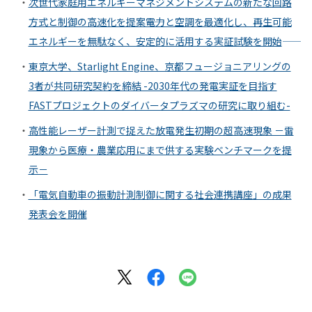
次世代家庭用エネルギーマネジメントシステムの新たな回路
方式と制御の高速化を提案――電力と空調を最適化し、再生可能
エネルギーを無駄なく、安定的に活用する実証試験を開始――
東京大学、Starlight Engine、京都フュージョニアリングの
3者が共同研究契約を締結 -2030年代の発電実証を目指す
FASTプロジェクトのダイバータプラズマの研究に取り組む-
高性能レーザー計測で捉えた放電発生初期の超高速現象 －雷
現象から医療・農業応用にまで供する実験ベンチマークを提
示－
「電気自動車の振動計測制御に関する社会連携講座」の成果
発表会を開催