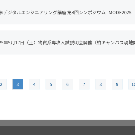
事デジタルエンジニアリング講座 第4回シンポジウム -MODE2025-
025年5月17日（土）物質系専攻入試説明会開催（柏キャンパス現地
2
3
4
5
6
7
8
9
1