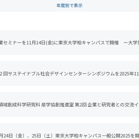
年度別で表示
025
2024
2023
2022
2021
2020
20
016
2015
2014
2013
2012
2011
20
007
業セミナーを11月14日(金)に東京大学柏キャンパスで開催 ー大
anekara社やWOTA社を招いたパネルディスカッションも実施ー
２回サステイナブル社会デザインセンターシンポジウムを2025年1
す
領域創成科学研究科 産学協創推進室 第2回 企業と研究者との交流イ
知らせ
0月24日（金）、25日（土）東京大学柏キャンパス一般公開2025を