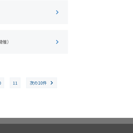
開催）
0
11
次の10件