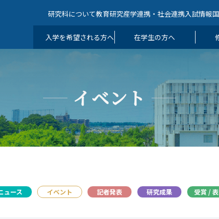
研究科について
教育
研究
産学連携・社会連携
入試情報
入学を希望される方へ
在学生の方へ
イベント
ニュース
イベント
記者発表
研究成果
受賞 / 