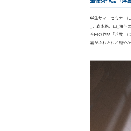
最優秀作品「浮
学生サマーセミナーに
_、森永魁、山_海斗
今回の作品「浮雲」は
雲がふわふわと軽やか