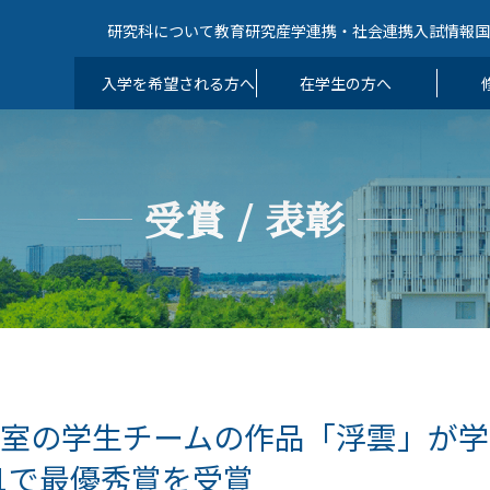
研究科について
教育
研究
産学連携・社会連携
入試情報
入学を希望される方へ
在学生の方へ
受賞 / 表彰
室の学生チームの作品「浮雲」が学
21で最優秀賞を受賞