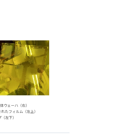
導体ウェーハ（右）
されたフィルム（左上）
プ（左下）