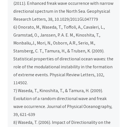
(2011). Enhanced freak wave occurrence with narrow
directional spectrum in the North Sea. Geophysical
Research Letters, 38, 10.1029/2011GL047779
6) Onorato, M., Waseda, T., Toffoli, A., Cavaleri, L.,
Gramstad, O., Janssen, P. A. E. M., Kinoshita, T.,
Monbaliu,J., Mori, N., Osborn, A.R., Serio, M.,
Stansberg, C. T., Tamura, H., & Trulsen, K. (2009).
Statistical properties of directional ocean waves: the
role of the modulational instability in the formation
of extreme events. Physical Review Letters, 102,
114502.
7) Waseda, T., Kinoshita, T., & Tamura, H. (2009).
Evolution of a random directional wave and freak
wave occurrence. Journal of Physical Oceanography,
39, 621-639
8) Waseda, T. (2006). Impact of Directionality on the