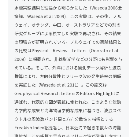
水槽実験結果と理論から明らかにした（Waseda 2006会
議録、Waseda et al. 2009)。この実験は、その後、ノル
ウェイ、オランダ、中国、オーストラリアなどでの別の
研究グループによる独立した実験で再現され、その結果
の頑強さが証明されている。ノルウェイでの実験結果と
の比較はPhysical Review Letters（Onorato et al.
2009）に掲載され、非線形光学などの分野にも影響を与
えている。そして、外洋における観測データ解析と波浪
推算により、方向分散性とフリーク波の発生確率の関係
を実証した（Waseda et al. 2011）。この論文は
Geophysical Research LettersのEditors Highlightに
選ばれ、代表的な図が表紙に使われた。このような波動
力学的な成果と海洋物理学的な成果に基づき、波浪スペ
クトルの周波数バンド幅と方向分散性を指標とする
Freakish Indexを提唱し、日本近海で起きる数々の海難
事故が、この指標で示されるフリーク波が発生しやすい