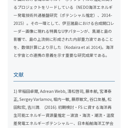
るプロジェクトをリードしている（NEDO海洋エネルギ
ー発電技術共通基盤研究（ポテンシャル推定）、2014-
2015）。その一環として、伊豆諸島における合成開口レ
ーダー画像に現れる特異なU字パターンが、黒潮と島の
影響で、島の上流側に形成された内部重力波であること
を、数値計算により示した（Kodaira et al. 2014)。海洋
と宇宙との連携の意義を示す重要な研究成果である。
文献
1) 早稲田卓爾, Adrean Webb, 清松啓司, 藤本航, 宮澤泰
正, Sergey Varlamov, 堀内一敏, 藤原敏文, 谷口友基, 松
田和宏, 吉川潤. (2016). 初期検討・FS に資する海洋再
生可能エネルギー資源量推定 －波浪・海流・潮流・温度
差発電エネルギーポテンシャル－、日本船舶海洋工学会