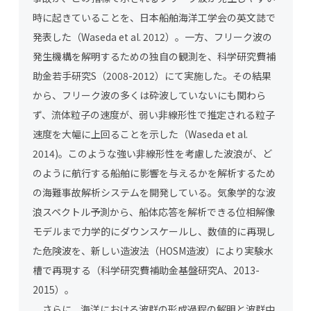
時に起きていることを、日本船舶海洋工学会の英文誌で
発表した（Waseda et al. 2012）。一方、フリーク波の
発生機構を解明するための独自の観測を、科学研究費補
助金若手研究S（2008-2012）にて実施した。その結果
から、フリーク波の多くは砕波していないにも関わら
ず、流体粒子の速度が、弱い非線形性で推定される粒子
速度を大幅に上回ることを示した（Waseda et al.
2014)。このような強い非線形性を考慮した波浪が、ど
のように航行する船舶に影響を与えるかを解析するため
の海難事故解析システムを開発している。気象学的な波
浪スペクトル予測から、船体応答を解析できる位相解像
モデルまで力学的にダウンスケールし、数値的に再現し
た危険波を、新しい造波法（HOSM造波）により実験水
槽で再現する（科学研究費補助金基盤研究A、2013-
2015）。
さらに，海洋における波群の形成過程の解明と波群中