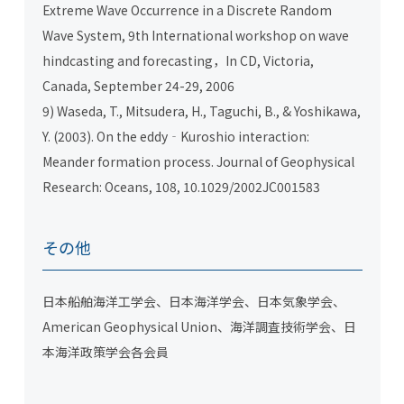
Extreme Wave Occurrence in a Discrete Random
Wave System, 9th International workshop on wave
hindcasting and forecasting，In CD, Victoria,
Canada, September 24-29, 2006
9) Waseda, T., Mitsudera, H., Taguchi, B., & Yoshikawa,
Y. (2003). On the eddy‐Kuroshio interaction:
Meander formation process. Journal of Geophysical
Research: Oceans, 108, 10.1029/2002JC001583
その他
日本船舶海洋工学会、日本海洋学会、日本気象学会、
American Geophysical Union、海洋調査技術学会、日
本海洋政策学会各会員