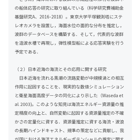
の船体応答の研究に取り組んでいる（科学研究費補助金
基盤研究A、2016-2018）。東京大学平塚観測塔にステ
レオカメラを設置し，海面水位の面的な分布を推定し，
波群のデータベースを構築する．そして，代表的な波群
を造波水槽で再現し，弾性模型船による応答実験を行う
予定である．
（２）日本近海の海流とその応用に関する研究
日本近海を流れる黒潮の流路変動が中規模渦との相互
作用に起因することを、現実的な数値シミュレーション
と衛星海面高度データの同化により示した（Waseda et
al. 2003)。このような知見は海流エネルギー資源量の推
定精度の向上と、自然変動に起因する資源量推定の不確
かさの定量化に資する．資源量推定に資する海流・波浪
の長期ハインドキャスト、規準の策定などに貢献し、我
が国における海洋エネルギーポテンシャルの推定に関す