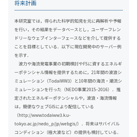
将来計画
本研究室では，得られた科学的知見を元に再解析や予報
を行い，その結果をデータベースとし，ユーザーフレン
ドリーなウェブインターフェースなどを介して提供する
ことを目標としている．以下に現在開発中のサーバー例
を示す．
波力や海流発電事業の初期検討やFSに資するエネルギ
ーポテンシャル情報を提供するために，21年間の波浪シ
ミュレーション（TodaiWW3）と10年間の海流・潮流シ
ミュレーションを行った（NEDO事業2015-2016）．推
定されたエネルギーポテンシャルや，波浪・海流情報
は，簡便なウェブGISにより配信している
（http://www.todaiww3.k.u-
tokyo.ac.jp/nedo_p/jp/webgis/）．将来はサバイバル
コンディション（極大波など）の提供も検討している．