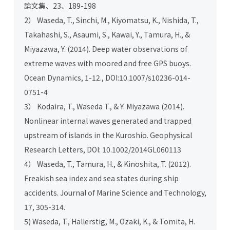
論文集、23、189-198
2） Waseda, T., Sinchi, M., Kiyomatsu, K., Nishida, T.,
Takahashi, S., Asaumi, S., Kawai, Y., Tamura, H., &
Miyazawa, Y. (2014). Deep water observations of
extreme waves with moored and free GPS buoys.
Ocean Dynamics, 1-12., DOI:10.1007/s10236-014-
0751-4
3） Kodaira, T., Waseda T., & Y. Miyazawa (2014).
Nonlinear internal waves generated and trapped
upstream of islands in the Kuroshio. Geophysical
Research Letters, DOI: 10.1002/2014GL060113
4） Waseda, T., Tamura, H., & Kinoshita, T. (2012).
Freakish sea index and sea states during ship
accidents. Journal of Marine Science and Technology,
17, 305-314.
5) Waseda, T., Hallerstig, M., Ozaki, K., & Tomita, H.