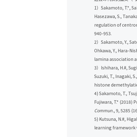
1）Sakamoto, T.
*
, Sa
Hasezawa, S., Tanaka, 
regulation of centro
940-953.
2）Sakamoto, Y., Sato, 
Ohkawa, Y., Hara-Nish
lamina association a
3）Ishihara, H.
#
, Sug
Suzuki, T., Inagaki, S
histone demethylati
4) Sakamoto, T., Tsuji
Fujiwara, T.
*
(2018) P
Commun.
, 9, 5285 (1
5) Kutsuna, N.
#
, Higak
learning framework w