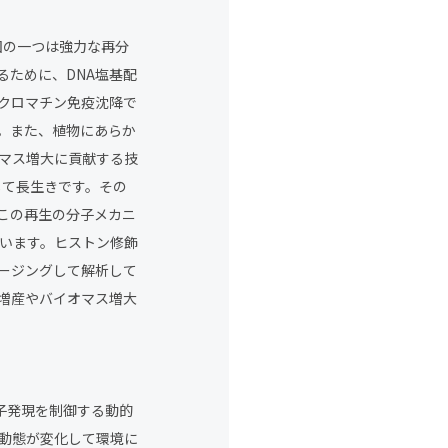
因の一つは強力な再分
るために、DNA塩基配
クロマチン免疫沈降で
。また、植物にあらか
マス増大に貢献する技
して長生きです。その
この再生の分子メカニ
でいます。ヒストン修飾
ージングして解析して
増産やバイオマス増大
子発現を制御する動的
動態が変化して環境に