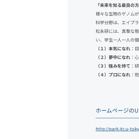
「未来を知る最良の方
様々な生物のゲノムが
科学分野は、エイブラ
松永研には、真摯な態
い、学生一人一人の個
（１）本気になれ
：目
（２）夢中になれ
：心
（３）強みを持て
：研
（４）プロになれ
：他
ホームページのU
http://park.itc.u-to