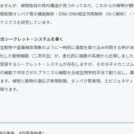
ませんが、植物独自の核内構造が見つかっており、これからの解明が期
態制御タンパク質の機能解析・DNA-DNA相互作用解析（Hi-C解析）
ナミクスを研究しています。
命統合シークレット・システムを暴く
生動物や盗葉緑体現象のように一時的に藻類を取り込み利用する例があ
化した動物細胞（二次共生）が、進化的に複数の系統から出現しました
受容するシークレット・システムが存在しますが、その分子メカニズム
の細胞で共存させたプラニマル細胞を合成生物学的手法で創り出し、異
ます。植物と動物の遺伝子発現制御、タンパク質発現、エピジェネティ
探ります。
責任著者、
#
同等貢献者）