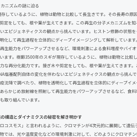
生メカニズムの謎に迫る
が現存しているように、植物は動物と比較して長生きです。その長寿の原
剪定をしても、根や葉が生えてきます。この再生の分子メカニズムを知
いエピジェネティクスの観点から挑んでいます。ヒストン修飾の状態を
明化して再生過程を立体的にディープイメージングして解析しています
再生能力をパワーアップさせるなど、環境刺激による食料増産やバイオ
います。樹齢3500年のスギが現存しているように、植物は動物と比較
力な再分化能力です。接ぎ木や剪定をしても、根や葉が生えてきます。
NA塩基配列自体の変化を伴わないエピジェネティクスの観点から挑ん
疫沈降で調べたり、植物を透明化して再生過程を立体的にディープイメ
あらかじめ放射線を照射して再生能力をパワーアップさせるなど、食料
も取り組んでいます。
・核の構造とダイナミクスの秘密を解き明かす
ロコスモス」と言われるように、クロマチンが4次元的に展開して遺伝
物では、光や温度変化などの環境刺激に対して、どのようにクロマチン