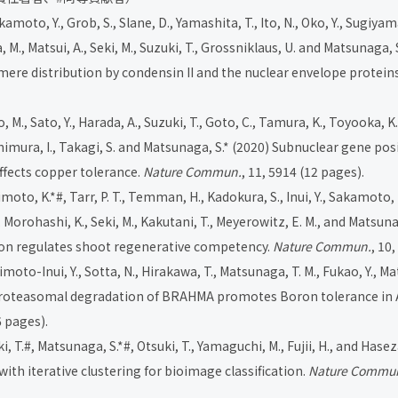
kamoto, Y., Grob, S., Slane, D., Yamashita, T., Ito, N., Oko, Y., Sugiyama
M., Matsui, A., Seki, M., Suzuki, T., Grossniklaus, U. and Matsunaga, S
mere distribution by condensin II and the nuclear envelope protein
M., Sato, Y., Harada, A., Suzuki, T., Goto, C., Tamura, K., Toyooka, K.
imura, I., Takagi, S. and Matsunaga, S.
*
(2020) Subnuclear gene pos
ffects copper tolerance.
Nature Commun.
, 11, 5914 (12 pages).
imoto, K.
*#
, Tarr, P. T., Temman, H., Kadokura, S., Inui, Y., Sakamoto, T
., Morohashi, K., Seki, M., Kakutani, T., Meyerowitz, E. M., and Matsuna
on regulates shoot regenerative competency.
Nature Commun.
, 10
moto-Inui, Y., Sotta, N., Hirakawa, T., Matsunaga, T. M., Fukao, Y., Ma
roteasomal degradation of BRAHMA promotes Boron tolerance in 
6 pages).
i, T.
#
, Matsunaga, S.
*#
, Otsuki, T., Yamaguchi, M., Fujii, H., and Hase
ith iterative clustering for bioimage classification.
Nature Commu