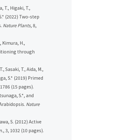
, T., Higaki, T.,
.
*
(2022) Two-step
s.
Nature Plants
, 8,
, Kimura, H.,
itioning through
., Sasaki, T., Aida, M.,
ga, S.
*
(2019) Primed
, 1786 (15 pages).
tsunaga, S.
*
, and
Arabidopsis.
Nature
zawa, S. (2012) Active
n.
, 3, 1032 (10 pages).