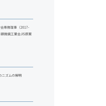
会専務理事（2017-
本顕微鏡工業会JIS原案
カニズムの解明