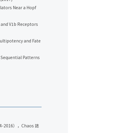
illators Near a Hopf
1a and V1b Receptors
Multipotency and Fate
: Sequential Patterns
016），Chaos 誌