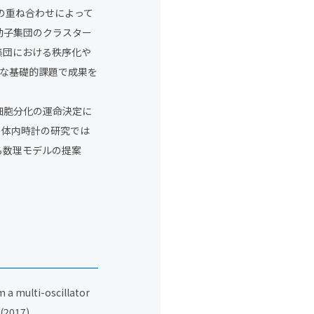
クの重ね合わせによって
動子集団のクラスター
集団における秩序化や
な基礎的課題で成果を
細胞分化の運命決定に
の体内時計の研究では
る数理モデルの提案
m a multi-oscillator
 (2017)