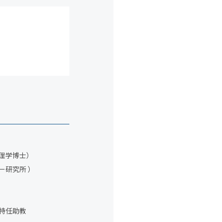
（理学博士）
ー研究所 ）
ン特任助教