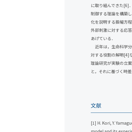
に取り組んできた[6
制御する理論を構築し
化を説明する振幅方程
外部刺激に対する応答
あげている．
近年は，生命科学分野
対する役割の解明[4
理論研究が実験の立案
と，それに基づく時差
文献
[1] H. Kori, Y. Yamag
model and its experi