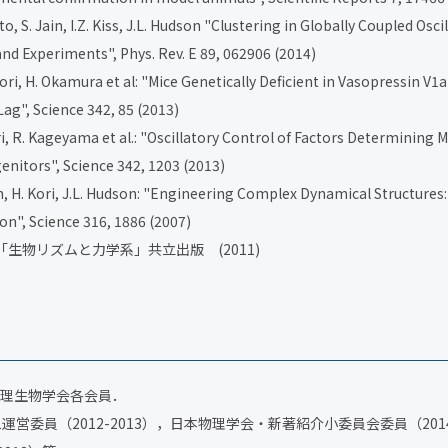
to, S. Jain, I.Z. Kiss, J.L. Hudson "Clustering in Globally Coupled Osc
and Experiments", Phys. Rev. E 89, 062906 (2014)
Kori, H. Okamura et al: "Mice Genetically Deficient in Vasopressin V
Lag", Science 342, 85 (2013)
ori, R. Kageyama et al.: "Oscillatory Control of Factors Determining 
enitors", Science 342, 1203 (2013)
usin, H. Kori, J.L. Hudson: "Engineering Complex Dynamical Structures
n", Science 316, 1886 (2007)
：「生物リズムと力学系」共立出版 (2011)
理生物学会各会員．
営委員（2012-2013），日本物理学会・新著紹介小委員会委員（2014-2