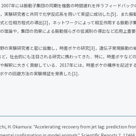
]．2007年には振動子集団の同期を複数の時間遅れを伴うフィードバッ
，実験研究者と共同で化学反応系を用いて実証に成功した[5]．また振
式と位相方程式の導出[2]，ネットワークによって相互作用する振動子
の理論や，集団の効果による振動揺らぎの低減則の導出など応用上重要
の実験研究者と密に協働し，時差ボケの研究[3]，遺伝子発現振動の
]など，社会的にも注目される研究に携わってきた．特に，時差ボケなど
や解釈に大きく貢献している．2017年には，時差ボケの機序を記述す
ボケの回避方法の実験検証を発表した[1]．
uchi, H. Okamura: "Accelerating recovery from jet lag: prediction fro
mental confirmation in model animals", Scientific Reports 7, 17466