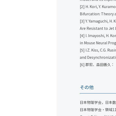
[2] H. Kori, Y. Kuramo
Bifurcation: Theory 
[3] Y. Yamaguchi, H. 
Are Resistant to Jet 
[4] I. Imayoshi, H. K
in Mouse Neural Prog
[5] I.Z. Kiss, C.G. R
and Desynchronizatio
[6] 郡宏、森田善久
その他
日本物理学会，日本数
日本物理学会・領域11運