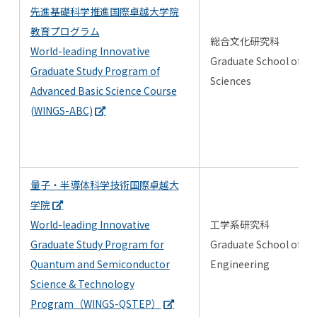
先進基礎科学推進国際卓越大学院
教育プログラム
総合文化研究科
World-leading Innovative
Graduate School of Ar
Graduate Study Program of
Sciences
Advanced Basic Science Course
(WINGS-ABC)
量子・半導体科学技術国際卓越大
学院
World-leading Innovative
工学系研究科
Graduate Study Program for
Graduate School of
Quantum and Semiconductor
Engineering
Science & Technology
Program（WINGS-QSTEP）