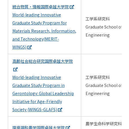
統合物質・情報国際卓越大学院
World-leading Innovative
工学系研究科
Graduate Study Program for
Graduate School of
Materials Research, Information,
Engineering
and Technology(MERIT-
WINGS)
高齢社会総合研究国際卓越大学院
World-leading Innovative
工学系研究科
Graduate Study Program in
Graduate School of
Gerontology: Global Leadership
Engineering
Initiative for Age-Friendly
Society (WINGS-GLAFS)
農学生命科学研究科
環境調和農学国際卓越大学院