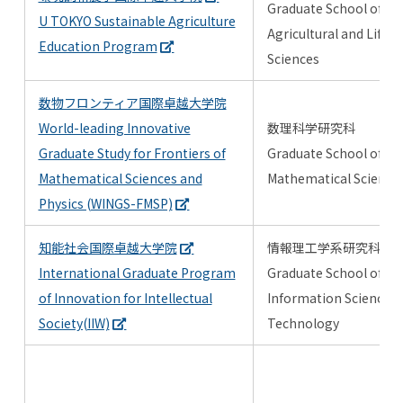
Graduate School of
U TOKYO Sustainable Agriculture
Agricultural and Life
Education Program
Sciences
数物フロンティア国際卓越大学院
World-leading Innovative
数理科学研究科
Graduate Study for Frontiers of
Graduate School of
Mathematical Sciences and
Mathematical Science
Physics (WINGS-FMSP)
知能社会国際卓越大学院
情報理工学系研究科
International Graduate Program
Graduate School of
of Innovation for Intellectual
Information Science a
Society(IIW)
Technology