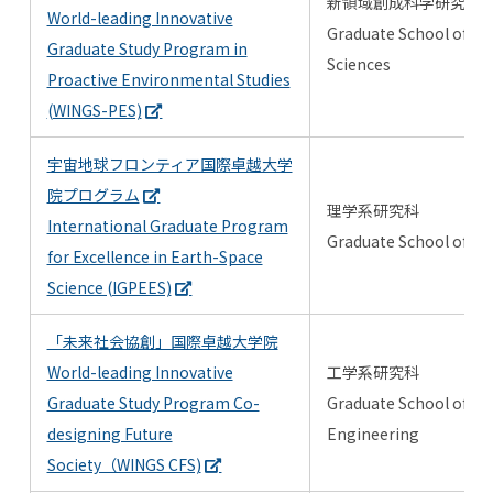
新領域創成科学研究科
World-leading Innovative
Graduate School of Fr
Graduate Study Program in
Sciences
Proactive Environmental Studies
(WINGS-PES)
宇宙地球フロンティア国際卓越大学
院プログラム
理学系研究科
International Graduate Program
Graduate School of Sc
for Excellence in Earth-Space
Science (IGPEES)
「未来社会協創」国際卓越大学院
World-leading Innovative
工学系研究科
Graduate Study Program Co-
Graduate School of
designing Future
Engineering
Society（WINGS CFS)