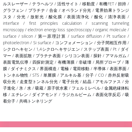
ルスレーザー / テラヘルツ / 活性サイト / 移動度 / 有機FET / 担持 /
グラフェン / プラチナ / 合金 / オペランド分光 / 電界効果トランジ
スタ / 分光 / 放射光 / 酸化膜 / 表面清浄化 / 酸化 / 清浄表面 /
interface / first principles calculation / scanning tunneling
microscopy / electron energy loss spectroscopy / organic molecule /
surface / silicon / 第一原理計算 / surface diffusion / Pt surface /
photoelectron / Si surface / コンフォメーション / 分子間相互作用 /
シクロヘキセン / 1,4シクロヘキサジエン / ステップ表面 / Pt / ダイ
マー / 表面拡散 / プラチナ表面 / シリコン表面 / 探針 / アマルガム /
表面電気伝導 / 四探針測定 / 有機薄膜 / 非破壊 / 局所プローブ / 薄
膜 / ダイナミクス / 界面構造 / 電極 / 電荷移動 / 半導体 / 表面界面 /
トンネル物性 / STS / 単層膜 / アルキル基 / 分子 / CO / 赤外反射吸
収分光 / 走査型トンネル分光 / 電子分光 / 結晶 / アモルファス / 分
子進化 / 氷 / 水 / 吸蔵 / 原子状水素 / フェルミレベル / 金属絶縁体転
移 / エチレン / ダイアモンド / ラジカルビーム / 表面化学反応 / 吸
着分子 / 共鳴トンネリング