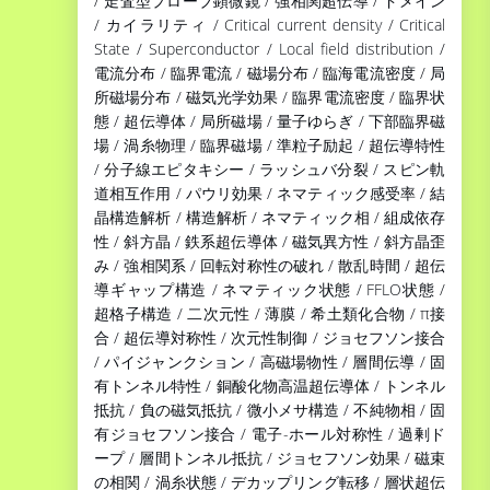
/ 走査型プローブ顕微鏡 / 強相関超伝導 / ドメイン
/ カイラリティ / Critical current density / Critical
State / Superconductor / Local field distribution /
電流分布 / 臨界電流 / 磁場分布 / 臨海電流密度 / 局
所磁場分布 / 磁気光学効果 / 臨界電流密度 / 臨界状
態 / 超伝導体 / 局所磁場 / 量子ゆらぎ / 下部臨界磁
場 / 渦糸物理 / 臨界磁場 / 準粒子励起 / 超伝導特性
/ 分子線エピタキシー / ラッシュバ分裂 / スピン軌
道相互作用 / パウリ効果 / ネマティック感受率 / 結
晶構造解析 / 構造解析 / ネマティック相 / 組成依存
性 / 斜方晶 / 鉄系超伝導体 / 磁気異方性 / 斜方晶歪
み / 強相関系 / 回転対称性の破れ / 散乱時間 / 超伝
導ギャップ構造 / ネマティック状態 / FFLO状態 /
超格子構造 / 二次元性 / 薄膜 / 希土類化合物 / π接
合 / 超伝導対称性 / 次元性制御 / ジョセフソン接合
/ パイジャンクション / 高磁場物性 / 層間伝導 / 固
有トンネル特性 / 銅酸化物高温超伝導体 / トンネル
抵抗 / 負の磁気抵抗 / 微小メサ構造 / 不純物相 / 固
有ジョセフソン接合 / 電子-ホール対称性 / 過剰ド
ープ / 層間トンネル抵抗 / ジョセフソン効果 / 磁束
の相関 / 渦糸状態 / デカップリング転移 / 層状超伝