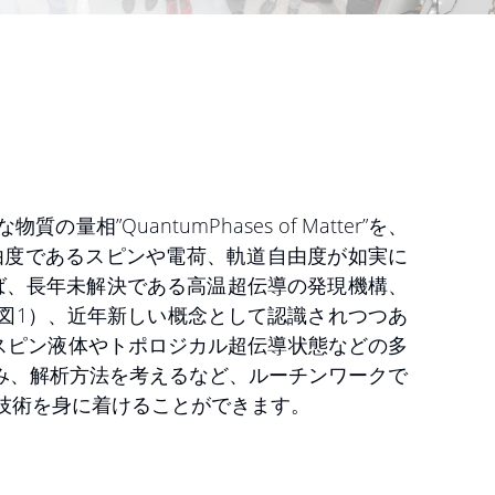
uantumPhases of Matter”を、
由度であるスピンや電荷、軌道自由度が如実に
ば、長年未解決である高温超伝導の発現機構、
（図1）、近年新しい概念として認識されつつあ
スピン液体やトポロジカル超伝導状態などの多
み、解析方法を考えるなど、ルーチンワークで
技術を身に着けることができます。