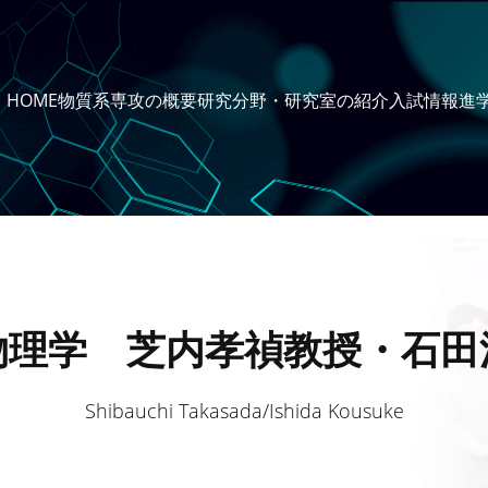
HOME
物質系専攻の概要
研究分野・研究室の紹介
入試情報
進
物理学 芝内孝禎教授・石田
Shibauchi Takasada/Ishida Kousuke