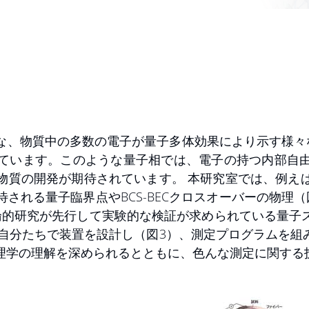
中の多数の電子が量子多体効果により示す様々な物質の量相”Q
ています。このような量子相では、電子の持つ内部自
物質の開発が期待されています。 本研究室では、例え
される量子臨界点やBCS-BECクロスオーバーの物理
論的研究が先行して実験的な検証が求められている量子
、自分たちで装置を設計し（図3）、測定プログラムを組
理学の理解を深められるとともに、色んな測定に関する