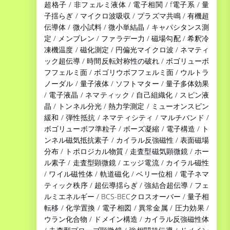
超格子 / 非フェルミ液体 / 電子相関 / f電子系 / 量
子揺らぎ / マイクロ波吸収 / プラズマ共鳴 / 有機超
伝導体 / 微小試料 / 微小単結晶 / キャパシタンス測
定 / メンブレン / ファラデー力 / 磁場勾配 / 希釈冷
凍機温度 / 磁化測定 / 円偏光マイクロ波 / ネマティ
ック超伝導 / 時間反転対称性の破れ / ボゴリューボ
フフェルミ面 / ボゴリウボフフェルミ面 / ウルトラ
ノーダル / 量子液体 / ソフトマター / 量子多体効果
/ 電子液晶 / ネマティック / 自己組織化 / スピン液
晶 / トンネル分光 / 熱力学測定 / ミューオンスピン
緩和 / 弾性抵抗 / ネマティシティ / マルチバンド /
ボゴリューボフ準粒子 / ボーズ凝縮 / 電子構造 / ト
ンネル磁気抵抗素子 / カイラル反強磁性 / 表面磁場
分布 / トポロジカル物質 / 走査型磁気顕微鏡 / ホー
ル素子 / 走査型顕微鏡 / エッジ電流 / カイラル磁性
/ ワイル磁性体 / 軌道磁化 / ベリー位相 / 電子ネマ
ティック秩序 / 超伝導揺らぎ / 強結合超伝導 / フェ
ルミエネルギー / BCS-BECクロスオーバー / 量子相
転移 / 化学置換 / 電子相図 / 異常金属 / 圧力効果 /
ウラン化合物 / ドメイン構造 / カイラル反強磁性体