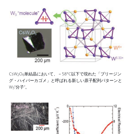
CsW
O
単結晶において、－58°C以下で現れた「ブリージン
2
6
グ・ハイパーカゴメ」と呼ばれる新しい原子配列パターンと
W
”分子”。
3