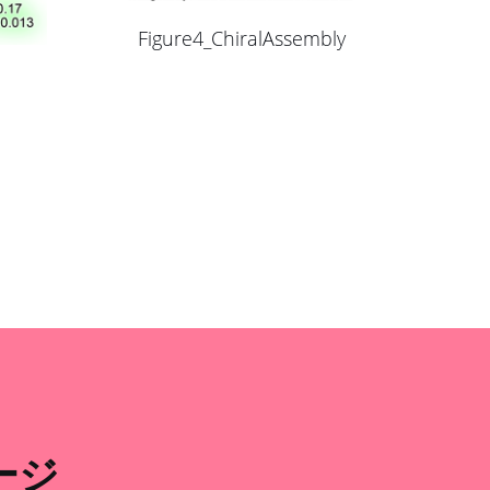
Figure4_ChiralAssembly
ージ