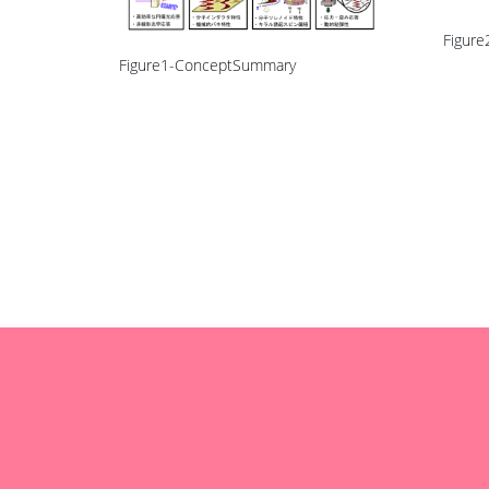
Figure
Figure1-ConceptSummary