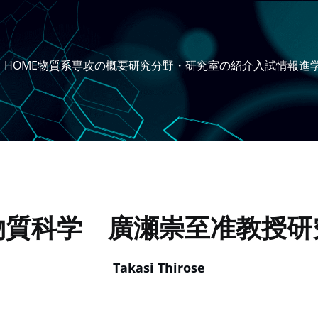
HOME
物質系専攻の概要
研究分野・研究室の紹介
入試情報
進
物質科学 廣瀬崇至准教授研
Takasi Thirose